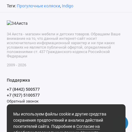
Теги:
Прогулочные коляски
,
Indigo
34 Аиста - магазин мебели и детских товаров. Обращаем Ваше
внимание на то, что данный интернет-сайт носит
исключительно информационный характер и ни при каких
условиях не является публичной офертой, определяемой
положениями ст. 437 Гражданского кодекса Российской
Федерации
2009 - 2026
Поддержка
+7 (8442) 500577
+7 (927) 5100577
Обратный звонок
9-00 до 20-00.
Мы используем файлы cookie и другие средства
Мы в сети
сохранения предпочтений и анализа действий
посетителей сайта. Подробнее в
Согласие на