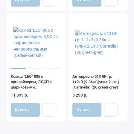
Комод "LEO" 805 с
Автокресло 513 RF, гр.
органайзером, ЛДСП с
1+2+3 (9-36кг)(упак.2 шт.)
шариковыми
(Carmella) (26 green-grey)
направляющими (белый-
11 899 р.
5 299 р.
белый)
Купить
Купить