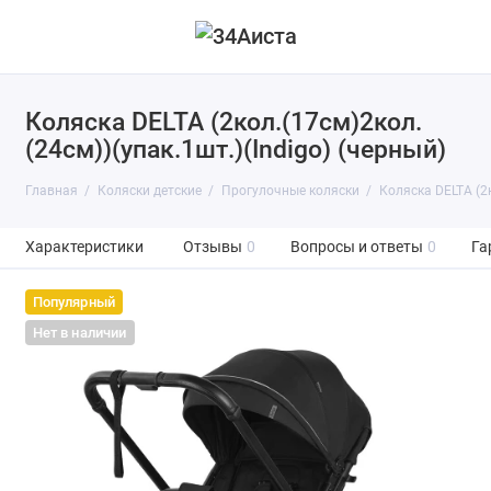
Коляска DELTA (2кол.(17см)2кол.
(24см))(упак.1шт.)(Indigo) (черный)
Главная
Коляски детские
Прогулочные коляски
Коляска DELTA (2к
Характеристики
Отзывы
0
Вопросы и ответы
0
Га
Популярный
Нет в наличии