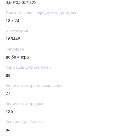
0,60*0,505*0,23
Диаметр колес передние-задние, см
18 х 24
Инструкция
165445
Капюшон
до бампера
Кармашек для мелочей
да
Количество проголосовавших
27
Количество продаж
136
Корзина для багажа
да