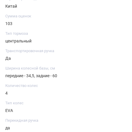
Китай
Сумма оценок
103
Тип тормоза
центральный
Транспортировочная ручка
Да
Ширина колесной базы, см
передние - 34,5, задние - 60
Количество колес
4
Тип колес
EVA
Перекидная ручка
да