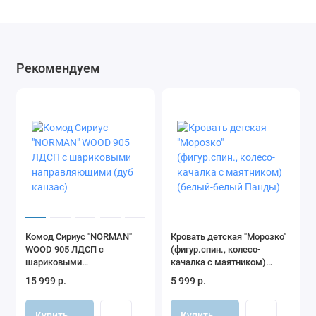
Рекомендуем
Комод Сириус "NORMAN"
Кровать детская "Морозко"
WOOD 905 ЛДСП с
(фигур.спин., колесо-
шариковыми
качалка с маятником)
направляющими (дуб
(белый-белый Панды)
15 999 р.
5 999 р.
канзас)
Купить
Купить