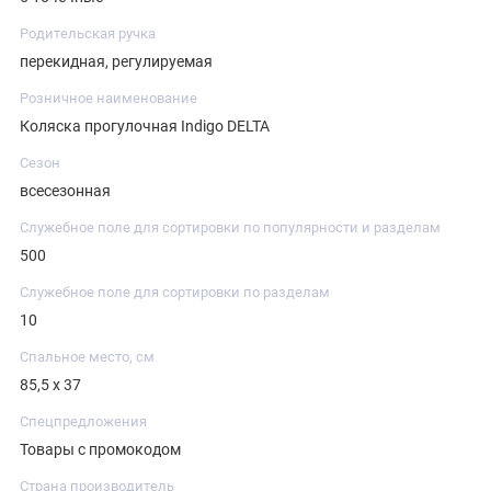
Родительская ручка
перекидная, регулируемая
Розничное наименование
Коляска прогулочная Indigo DELTA
Сезон
всесезонная
Служебное поле для сортировки по популярности и разделам
500
Служебное поле для сортировки по разделам
10
Спальное место, см
85,5 х 37
Спецпредложения
Товары с промокодом
Страна производитель