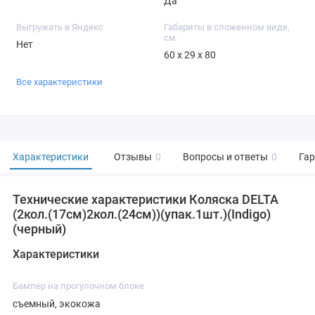
Да
Выгружать в Яндекс
Габариты в сложенном виде,
см
Нет
60 х 29 х 80
Все характеристики
Характеристики
Отзывы
0
Вопросы и ответы
0
Га
Технические характеристики Коляска DELTA
(2кол.(17см)2кол.(24см))(упак.1шт.)(Indigo)
(черный)
Характеристики
Бампер на прогулочном блоке
съемный, экокожа