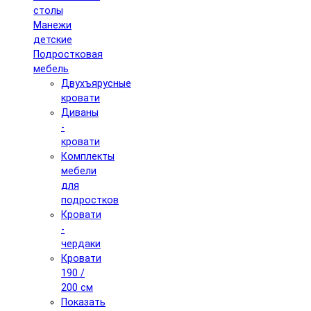
столы
Манежи
детские
Подростковая
мебель
Двухъярусные
кровати
Диваны
-
кровати
Комплекты
мебели
для
подростков
Кровати
-
чердаки
Кровати
190 /
200 см
Показать