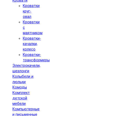
Кровати
Кроватки
круг-
овал
Кроватки
с
маятником
Кроватки-
качалки,
колесо
Кроватки-
трансформеры
Электрокачели,
шезлонги
Колыбели и
люльки
Комоды
Комплект
детской
мебели
Компьютерные
и письменные