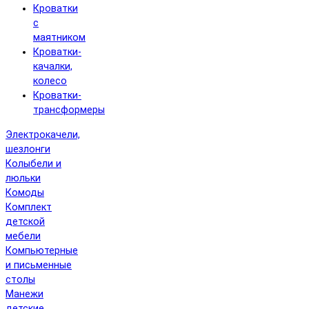
Кроватки
с
маятником
Кроватки-
качалки,
колесо
Кроватки-
трансформеры
Электрокачели,
шезлонги
Колыбели и
люльки
Комоды
Комплект
детской
мебели
Компьютерные
и письменные
столы
Манежи
детские