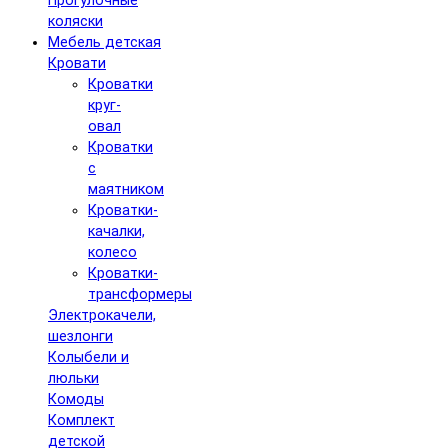
Прогулочные
коляски
Мебель детская
Кровати
Кроватки
круг-
овал
Кроватки
с
маятником
Кроватки-
качалки,
колесо
Кроватки-
трансформеры
Электрокачели,
шезлонги
Колыбели и
люльки
Комоды
Комплект
детской