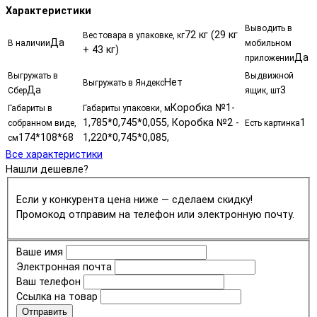
Характеристики
Выводить в
72 кг (29 кг
Вес товара в упаковке, кг
Да
В наличии
мобильном
+ 43 кг)
Да
приложении
Выгружать в
Выдвижной
Нет
Выгружать в Яндекс
Да
3
Сбер
ящик, шт
Коробка №1-
Габариты в
Габариты упаковки, м
1,785*0,745*0,055, Коробка №2 -
1
собранном виде,
Есть картинка
174*108*68
1,220*0,745*0,085,
см
Все характеристики
Нашли дешевле?
Если у конкурента цена ниже — сделаем скидку!
Промокод отправим на телефон или электронную почту.
Ваше имя
Электронная почта
Ваш телефон
Ссылка на товар
Отправить