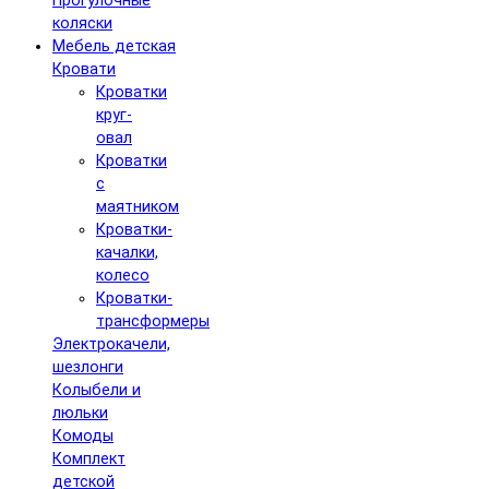
Прогулочные
коляски
Мебель детская
Кровати
Кроватки
круг-
овал
Кроватки
с
маятником
Кроватки-
качалки,
колесо
Кроватки-
трансформеры
Электрокачели,
шезлонги
Колыбели и
люльки
Комоды
Комплект
детской