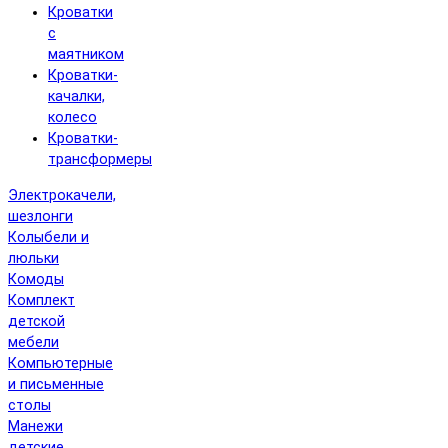
Кроватки
с
маятником
Кроватки-
качалки,
колесо
Кроватки-
трансформеры
Электрокачели,
шезлонги
Колыбели и
люльки
Комоды
Комплект
детской
мебели
Компьютерные
и письменные
столы
Манежи
детские