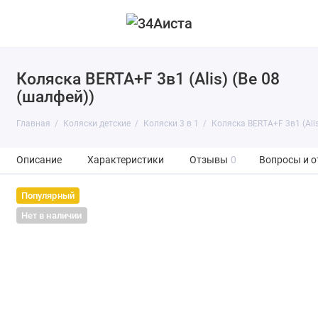
Коляска BERTA+F 3в1 (Alis) (Be 08
(шалфей))
Главная
Коляски детские
Коляски 3 в 1
Коляска BERTA+F 3в1 (Alis
Описание
Характеристики
Отзывы
0
Вопросы и о
Популярный
Нет в наличии