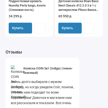
Подростковая кровать
Детская коляска Roan Bass
Nuovita Perla lungo, Avorio
Next Classic d12 2.0 3 в 1 с
(Слоновая кость)
автокреслом Pituso Baesa
Pro Black,Beige Canopy
34 299 р.
65 950 р.
BNC/85/2 Caviar/Black/
руч.Cappuccino
Купить
Купить
Отзывы
Коляска COIN 3в1 (Indigo) (темно-
бежевый)
Очень долго выбирали с мужем
коляску, но когда увидели Coin, поняли,
что она нам подходит по всем
параметрам! Девочки в магазине нам
все рассказали и показали. Все очень