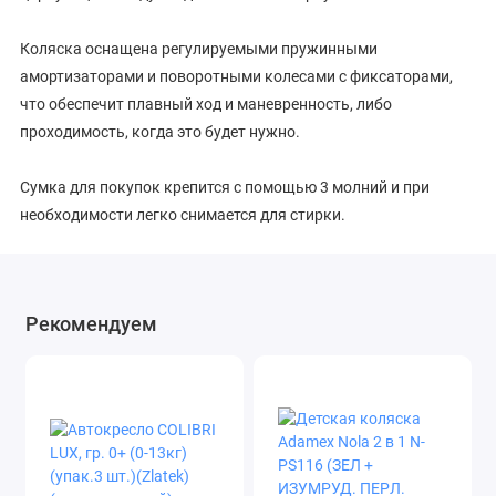
Коляска оснащена регулируемыми пружинными
амортизаторами и поворотными колесами с фиксаторами,
что обеспечит плавный ход и маневренность, либо
проходимость, когда это будет нужно.
Сумка для покупок крепится с помощью 3 молний и при
необходимости легко снимается для стирки.
В комплектацию входит люлька-переноска с накидкой на
ножки, капюшоном и адаптерами, которая позволит с
Рекомендуем
удобством посещать места, куда нельзя с коляской,
например, поликлинику.
Alis BERTA +F 3в1 - отличный выбор для покупателей, которые
ищут недорогую и удобную коляску.
Компания «Аист» продаёт коляски оптом. Покупайте коляску