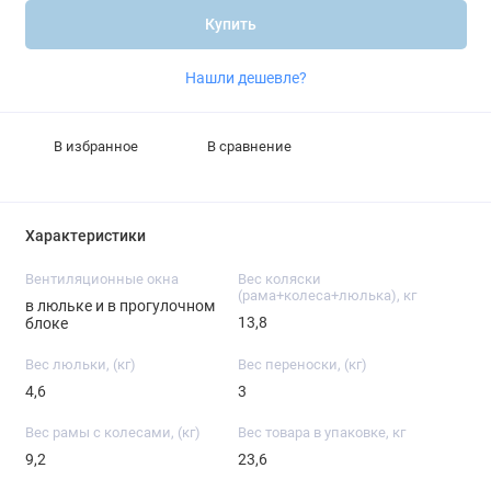
Купить
Нашли дешевле?
В избранное
В сравнение
Характеристики
Вентиляционные окна
Вес коляски
(рама+колеса+люлька), кг
в люльке и в прогулочном
13,8
блоке
Вес люльки, (кг)
Вес переноски, (кг)
4,6
3
Вес рамы с колесами, (кг)
Вес товара в упаковке, кг
9,2
23,6