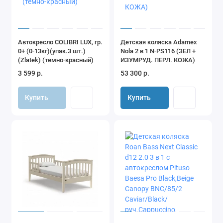
BERTA+F 3в1 от Alis в нашем интернет-магазине по лучшим
ценам. Мы осуществляем доставку товара по Москве,
Московской области, в другие регионы России.
Автокресло COLIBRI LUX, гр.
Детская коляска Adamex
0+ (0-13кг)(упак.3 шт.)
Nola 2 в 1 N-PS116 (ЗЕЛ +
(Zlatek) (темно-красный)
ИЗУМРУД. ПЕРЛ. КОЖА)
3 599 р.
53 300 р.
Купить
Купить