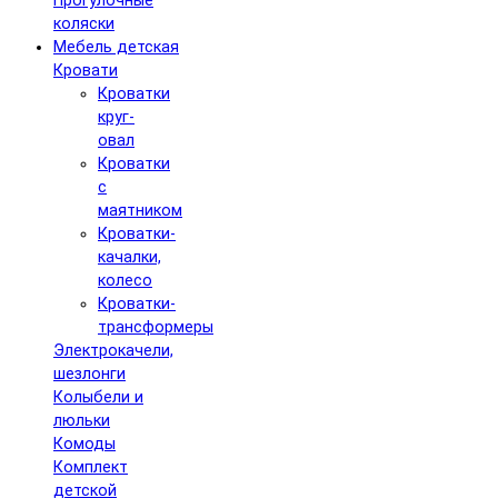
Прогулочные
коляски
Мебель детская
Кровати
Кроватки
круг-
овал
Кроватки
с
маятником
Кроватки-
качалки,
колесо
Кроватки-
трансформеры
Электрокачели,
шезлонги
Колыбели и
люльки
Комоды
Комплект
детской