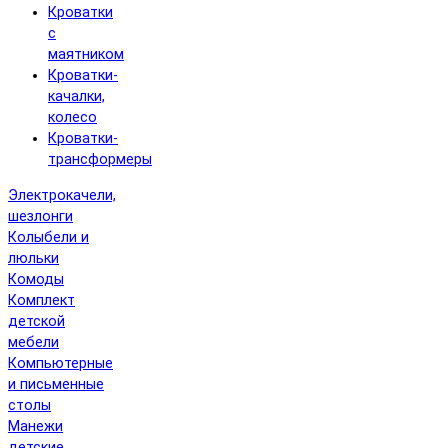
Кроватки
с
маятником
Кроватки-
качалки,
колесо
Кроватки-
трансформеры
Электрокачели,
шезлонги
Колыбели и
люльки
Комоды
Комплект
детской
мебели
Компьютерные
и письменные
столы
Манежи
детские