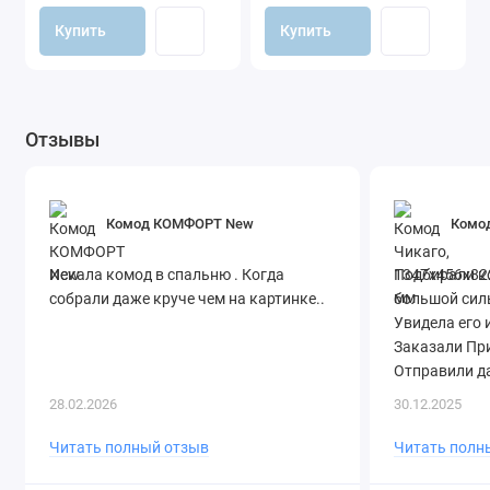
Купить
Купить
Отзывы
Комод КОМФОРТ New
Комод
Искала комод в спальню . Когда
Подбирали ко
собрали даже круче чем на картинке..
большой силь
Увидела его 
Заказали Пр
Отправили да
28.02.2026
30.12.2025
Читать полный отзыв
Читать полн