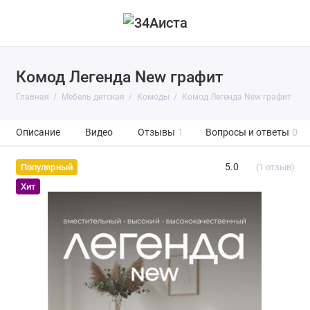
Комод Легенда New графит
Главная
Мебель детская
Комоды
Комод Легенда New графит
Описание
Видео
Отзывы
1
Вопросы и ответы
0
5.0
(1 отзыв)
Популярный
Хит