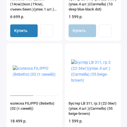
(14см)2кол.(19см),
(упак.4 шт.)(Carmella) (10
съемн.бамп.)(упак.1 шт.)
deep blue-black dot)
(Indigo) (бежевый)
6 699 р.
1 599 р.
Купить
Купить
коляска FILIPPO (Bebetto)
Бустер LB 311, гр.3 (22-36кг)
(02 (т.синий))
(упак.4 шт.)(Carmella) (55
beige-brown)
18 499 р.
1 599 р.