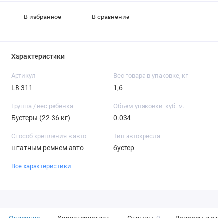
В избранное
В сравнение
Характеристики
Артикул
Вес товара в упаковке, кг
LB 311
1,6
Группа / вес ребенка
Объем упаковки, куб. м.
Бустеры (22-36 кг)
0.034
Способ крепления в авто
Тип автокресла
штатным ремнем авто
бустер
Все характеристики