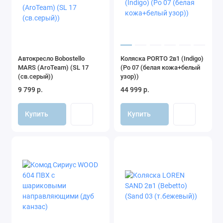
Автокресло Bobostello
Коляска PORTO 2в1 (Indigo)
MARS (AroTeam) (SL 17
(Po 07 (белая кожа+белый
(св.серый))
узор))
9 799 р.
44 999 р.
Купить
Купить