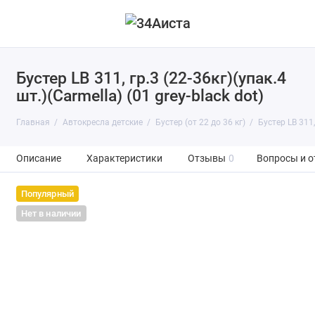
Бустер LB 311, гр.3 (22-36кг)(упак.4
шт.)(Carmella) (01 grey-black dot)
Главная
Автокресла детские
Бустер (от 22 до 36 кг)
Бустер LB 311,
Описание
Характеристики
Отзывы
0
Вопросы и о
Популярный
Нет в наличии