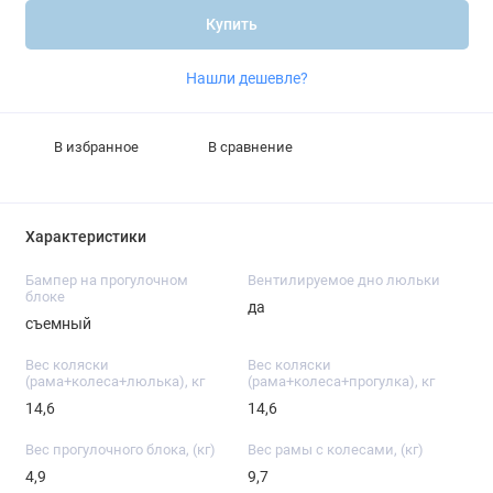
Купить
Нашли дешевле?
В избранное
В сравнение
Характеристики
Бампер на прогулочном
Вентилируемое дно люльки
блоке
да
съемный
Вес коляски
Вес коляски
(рама+колеса+люлька), кг
(рама+колеса+прогулка), кг
14,6
14,6
Вес прогулочного блока, (кг)
Вес рамы с колесами, (кг)
4,9
9,7