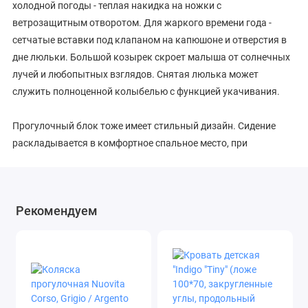
холодной погоды - теплая накидка на ножки с
ветрозащитным отворотом. Для жаркого времени года -
сетчатые вставки под клапаном на капюшоне и отверстия в
дне люльки. Большой козырек скроет малыша от солнечных
лучей и любопытных взглядов. Снятая люлька может
служить полноценной колыбелью с функцией укачивания.
Прогулочный блок тоже имеет стильный дизайн. Сидение
раскладывается в комфортное спальное место, при
необходимости спинка поднимается практичеки
вертикально. Ремни безопасности - 5-точечные с мягкими
накладками, бампер съемный, а между ножек - мягкая
Рекомендуем
перемычка на кнопке. В капюшоне также предусмотрено
вентиляционное окошко.
Современная рама из облегченного алюминия имеет
дополнительные амортизаторы по бокам. Коляска, как и все
модели от AroTeam, включает инновации: