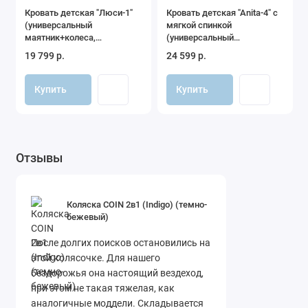
и подстаканник.
Кровать детская "Люси-1"
Кровать детская "Anita-4" с
(универсальный
мягкой спинкой
маятник+колеса,
(универсальный
Для автомобильных поездок рекомендуется сразу
автостенка съемная)
маятник+колеса,
19 799 р.
24 599 р.
приобрести автокресло
Bobostello
группы 0+, идеально
(слоновая кость)
автостенка съемная, ящик)
(кашемир)
подходящее к коляскам Aroteam и имеющее в комплекте
Купить
Купить
адаптеры для установки на раму.
Отзывы
Коляска COIN 2в1 (Indigo) (темно-
бежевый)
После долгих поисков остановились на
этой колясочке. Для нашего
бездорожья она настоящий вездеход,
при этом не такая тяжелая, как
аналогичные моддели. Складывается