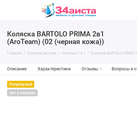
Коляска BARTOLO PRIMA 2в1
(AroTeam) (02 (черная кожа))
Главная
Коляски детские
Коляски 2 в 1
Коляска BARTOLO PRIMA 2в
Описание
Характеристики
Отзывы
0
Вопросы и о
Популярный
Нет в наличии