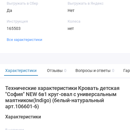
Выгружать в Сбер
Выгружать в Яндекс
Да
Нет
Инструкция
Колеса
165503
нет
Все характеристики
Характеристики
Отзывы
0
Вопросы и ответы
0
Га
Технические характеристики Кровать детская
"София" NEW 6в1 круг-овал с универсальным
маятником(Indigo) (белый-натуральный
арт.106601-6)
Характеристики
В наличии