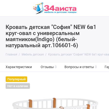
Кровать детская "София" NEW 6в1
круг-овал с универсальным
маятником(Indigo) (белый-
натуральный арт.106601-6)
Главная
Мебель детская
Кровать детская "София" NEW 6в1 круг-ов
Характеристики
Отзывы
0
Вопросы и ответы
0
Га
Популярный
Нет в наличии