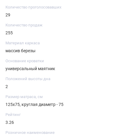
Количество проголосовавших
29
Количество продаж
255
Материал каркаса
массив березы
Основание кроватки
универсальный маятник
Положений высоты дна
2
Размер матраса, см
125х75, круглая диаметр - 75
Рейтинг
3.26
Розничное наименование