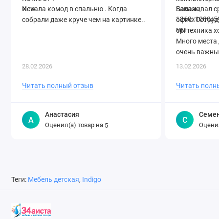
Искала комод в спальню . Когда
Заказывал ср
собрали даже круче чем на картинке..
офис. Сотруд
оргтехника х
Много места 
очень важны
оперативно! 
28.02.2026
13.02.2026
Читать полный отзыв
Читать полн
Анастасия
Семе
А
С
Оценил(а) товар на
Оценил
5
Теги:
Мебель детская
,
Indigo