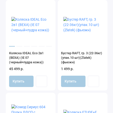
Коляска IDEAL Eco 2в1
Бустер RAFT, гр. 3 (22-36кг)
(BEXA) (IE 07
(упак.10 шт)(Zlatek)
(черный+пудра кожа))
(фьюжн)
45 499 р.
1 499 р.
Купить
Купить