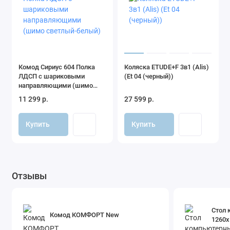
Комод Сириус 604 Полка
Коляска ETUDE+F 3в1 (Alis)
ЛДСП с шариковыми
(Et 04 (черный))
направляющими (шимо
светлый-белый)
11 299 р.
27 599 р.
Купить
Купить
Отзывы
Стол 
Комод КОМФОРТ New
1260х