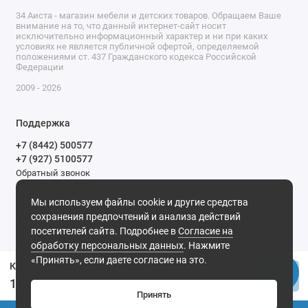
34 Аиста - магазин мебели и детских товаров. Обращаем Ваше
внимание на то, что данный интернет-сайт носит
исключительно информационный характер и ни при каких
условиях не является публичной офертой, определяемой
положениями ст. 437 Гражданского кодекса Российской
Федерации
2009 - 2026
Поддержка
+7 (8442) 500577
+7 (927) 5100577
Обратный звонок
9-00 до 20-00.
Мы используем файлы cookie и другие средства
Мы в сети
сохранения предпочтений и анализа действий
посетителей сайта. Подробнее в
Согласие на
обработку персональных данных
. Нажмите
«Принять», если даете согласие на это.
Кровать детская "София" NEW 6в1 круг-овал с универсальным маятником(Indigo) (белый-натуральный арт.106601-6)
Купить
11 099 р.
Принять