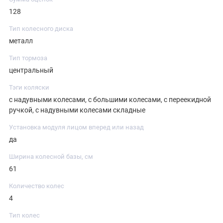
128
Тип колесного диска
металл
Тип тормоза
центральный
Тэги коляски
с надувными колесами, с большими колесами, с переекидной
ручкой, с надувными колесами складные
Установка модуля лицом вперед или назад
да
Ширина колесной базы, см
61
Количество колес
4
Тип колес