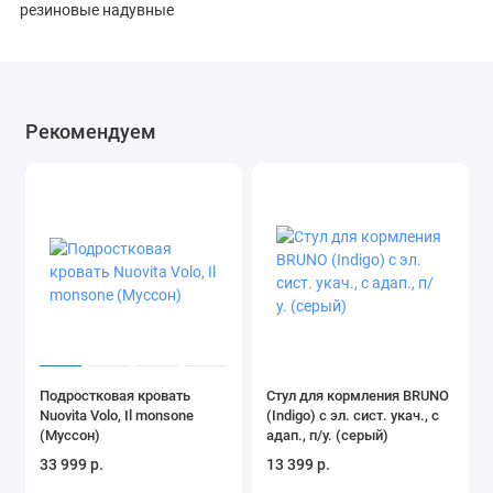
резиновые надувные
Рекомендуем
Подростковая кровать
Стул для кормления BRUNO
Nuovita Volo, Il monsone
(Indigo) с эл. сист. укач., с
(Муссон)
адап., п/у. (серый)
33 999 р.
13 399 р.