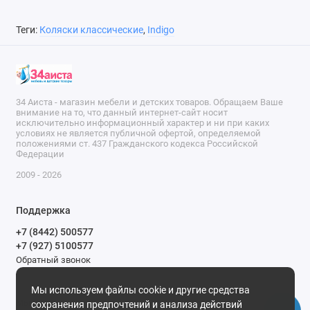
Теги:
Коляски классические
,
Indigo
34 Аиста - магазин мебели и детских товаров. Обращаем Ваше
внимание на то, что данный интернет-сайт носит
исключительно информационный характер и ни при каких
условиях не является публичной офертой, определяемой
положениями ст. 437 Гражданского кодекса Российской
Федерации
2009 - 2026
Поддержка
+7 (8442) 500577
+7 (927) 5100577
Обратный звонок
9-00 до 20-00.
Мы используем файлы cookie и другие средства
Мы в сети
сохранения предпочтений и анализа действий