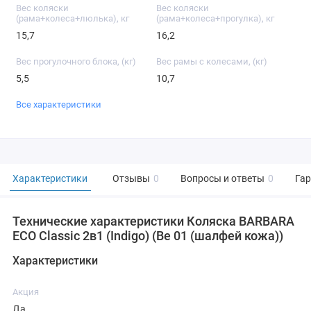
Вес коляски
Вес коляски
(рама+колеса+люлька), кг
(рама+колеса+прогулка), кг
15,7
16,2
Вес прогулочного блока, (кг)
Вес рамы с колесами, (кг)
5,5
10,7
Все характеристики
Характеристики
Отзывы
0
Вопросы и ответы
0
Га
Технические характеристики Коляска BARBARA
ECO Classic 2в1 (Indigo) (Be 01 (шалфей кожа))
Характеристики
Акция
Да