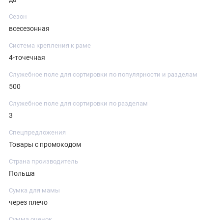
Сезон
всесезонная
Система крепления к раме
4-точечная
Служебное поле для сортировки по популярности и разделам
500
Служебное поле для сортировки по разделам
3
Спецпредложения
Товары с промокодом
Страна производитель
Польша
Сумка для мамы
через плечо
Сумма оценок