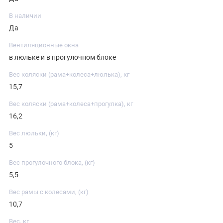
В наличии
Да
Вентиляционные окна
в люльке и в прогулочном блоке
Вес коляски (рама+колеса+люлька), кг
15,7
Вес коляски (рама+колеса+прогулка), кг
16,2
Вес люльки, (кг)
5
Вес прогулочного блока, (кг)
5,5
Вес рамы с колесами, (кг)
10,7
Вес, кг