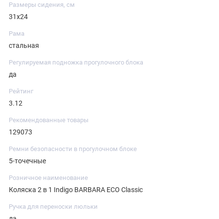
Размеры сидения, см
31х24
Рама
стальная
Регулируемая подножка прогулочного блока
да
Рейтинг
3.12
Рекомендованные товары
129073
Ремни безопасности в прогулочном блоке
5-точечные
Розничное наименование
Коляска 2 в 1 Indigo BARBARA ECO Classic
Ручка для переноски люльки
да