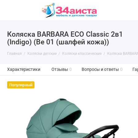
Коляска BARBARA ECO Classic 2в1
(Indigo) (Be 01 (шалфей кожа))
Главная
Коляски детские
Коляски классические
Коляска BARBARA 
Характеристики
Отзывы
0
Вопросы и ответы
0
Га
Популярный