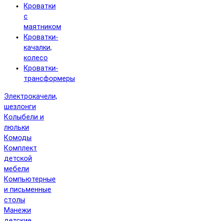
Кроватки
с
маятником
Кроватки-
качалки,
колесо
Кроватки-
трансформеры
Электрокачели,
шезлонги
Колыбели и
люльки
Комоды
Комплект
детской
мебели
Компьютерные
и письменные
столы
Манежи
детские