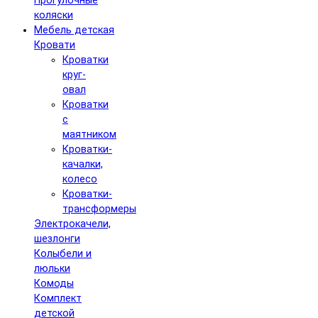
Прогулочные
коляски
Мебель детская
Кровати
Кроватки
круг-
овал
Кроватки
с
маятником
Кроватки-
качалки,
колесо
Кроватки-
трансформеры
Электрокачели,
шезлонги
Колыбели и
люльки
Комоды
Комплект
детской