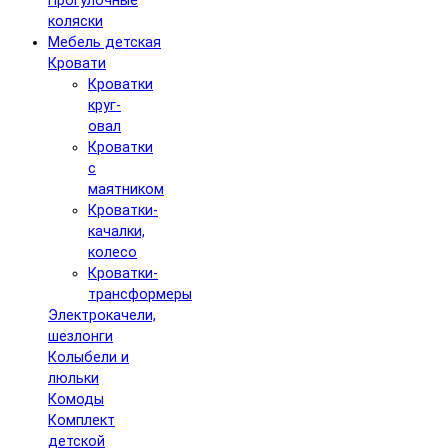
Прогулочные
коляски
Мебель детская
Кровати
Кроватки
круг-
овал
Кроватки
с
маятником
Кроватки-
качалки,
колесо
Кроватки-
трансформеры
Электрокачели,
шезлонги
Колыбели и
люльки
Комоды
Комплект
детской