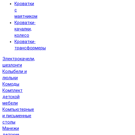
Кроватки
с
маятником
Кроватки-
качалки,
колесо
Кроватки-
трансформеры
Электрокачели,
шезлонги
Колыбели и
люльки
Комоды
Комплект
детской
мебели
Компьютерные
и письменные
столы
Манежи
детские