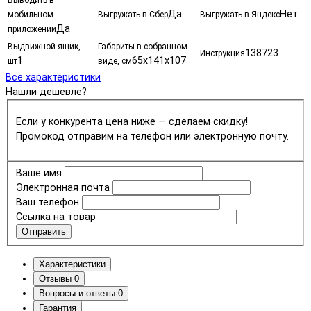
Выводить в
Да
Нет
мобильном
Выгружать в Сбер
Выгружать в Яндекс
Да
приложении
Выдвижной ящик,
Габариты в собранном
138723
Инструкция
1
65х141х107
шт
виде, см
Все характеристики
Нашли дешевле?
Если у конкурента цена ниже — сделаем скидку!
Промокод отправим на телефон или электронную почту.
Ваше имя
Электронная почта
Ваш телефон
Ссылка на товар
Отправить
Характеристики
Отзывы
0
Вопросы и ответы
0
Гарантия