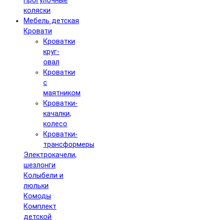
Прогулочные
коляски
Мебель детская
Кровати
Кроватки
круг-
овал
Кроватки
с
маятником
Кроватки-
качалки,
колесо
Кроватки-
трансформеры
Электрокачели,
шезлонги
Колыбели и
люльки
Комоды
Комплект
детской