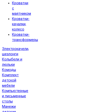
Кроватки
с
маятником
Кроватки-
качалки,
колесо
Кроватки-
трансформеры
Электрокачели,
шезлонги
Колыбели и
люльки
Комоды
Комплект
детской
мебели
Компьютерные
и письменные
столы
Манежи
детские