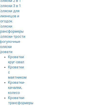
Коляски 2 в 1
Коляски 3 в 1
Коляски для
близнецов и
погодок
Коляски
трансформеры
Коляски-трости
Прогулочные
коляски
Кровати
Кроватки
круг-овал
Кроватки
с
маятником
Кроватки-
качалки,
колесо
Кроватки-
трансформеры