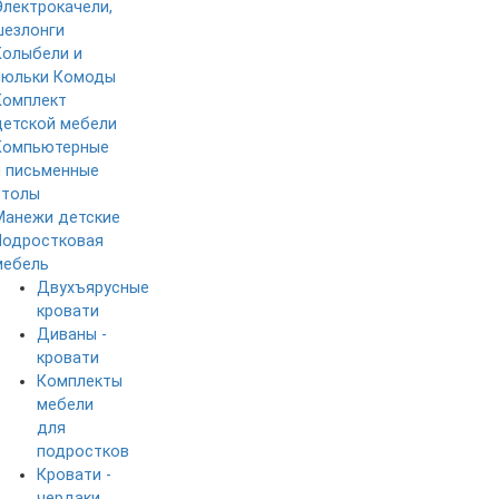
Электрокачели,
шезлонги
Колыбели и
люльки
Комоды
Комплект
детской мебели
Компьютерные
и письменные
столы
Манежи детские
Подростковая
мебель
Двухъярусные
кровати
Диваны -
кровати
Комплекты
мебели
для
подростков
Кровати -
чердаки