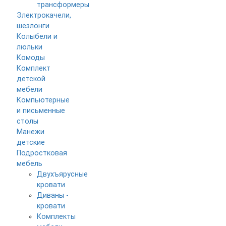
трансформеры
Электрокачели,
шезлонги
Колыбели и
люльки
Комоды
Комплект
детской
мебели
Компьютерные
и письменные
столы
Манежи
детские
Подростковая
мебель
Двухъярусные
кровати
Диваны -
кровати
Комплекты