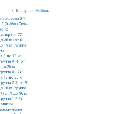
Корпусная Мебель
Автокресла 0-1-
-3 (0-36кг)
Базы
soFix
Бустер (от 22
о 36 кг)
от 0
о 13 кг (группа
0+)
т 0 до 18 кг
группа 0+1)
от
 до 25 кг
группа 0,1,2)
т 15 до 36 кг
группа 2-3)
от 9
о 18 кг (группа
1+)
от 9 до 36 кг
группа 1-2-3)
Коляски
классические