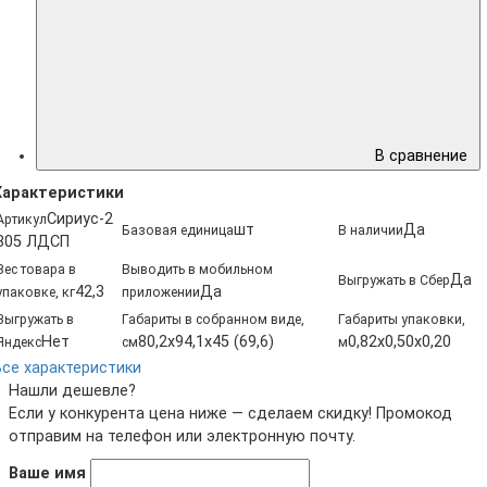
В сравнение
Характеристики
Сириус-2
Артикул
шт
Да
Базовая единица
В наличии
805 ЛДСП
Вес товара в
Выводить в мобильном
Да
Выгружать в Сбер
42,3
Да
упаковке, кг
приложении
Выгружать в
Габариты в собранном виде,
Габариты упаковки,
Нет
80,2x94,1x45 (69,6)
0,82x0,50x0,20
Яндекс
см
м
Все характеристики
Нашли дешевле?
Если у конкурента цена ниже — сделаем скидку! Промокод
отправим на телефон или электронную почту.
Ваше имя