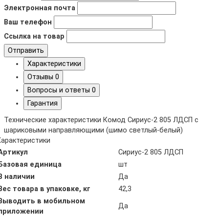
Электронная почта
Ваш телефон
Ссылка на товар
Отправить
Характеристики
Отзывы
0
Вопросы и ответы
0
Гарантия
Технические характеристики Комод Сириус-2 805 ЛДСП с
шариковыми направляющими (шимо светлый-белый)
Характеристики
Артикул
Сириус-2 805 ЛДСП
Базовая единица
шт
В наличии
Да
Вес товара в упаковке, кг
42,3
Выводить в мобильном
Да
приложении