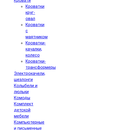
Кровати
Кроватки
круг-
овал
Кроватки
с
маятником
Кроватки-
качалки,
колесо
Кроватки-
трансформеры
Электрокачели,
шезлонги
Колыбели и
люльки
Комоды
Комплект
детской
мебели
Компьютерные
и письменные