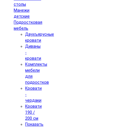
столы
Манежи
детские
Подростковая
мебель
Двухъярусные
кровати
Диваны
-
кровати
Комплекты
мебели
для
подростков
Кровати
-
чердаки
Кровати
190 /
200 см
Показать