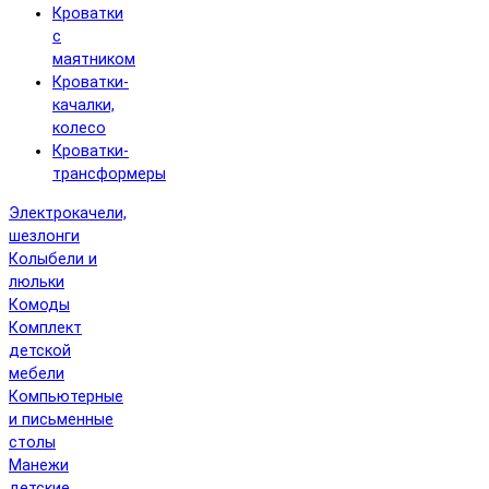
Кроватки
с
маятником
Кроватки-
качалки,
колесо
Кроватки-
трансформеры
Электрокачели,
шезлонги
Колыбели и
люльки
Комоды
Комплект
детской
мебели
Компьютерные
и письменные
столы
Манежи
детские