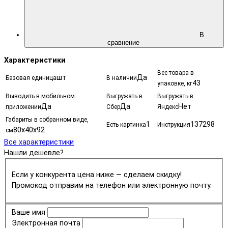
В
сравнение
Характеристики
Вес товара в
шт
Да
Базовая единица
В наличии
43
упаковке, кг
Выводить в мобильном
Выгружать в
Выгружать в
Да
Да
Нет
приложении
Сбер
Яндекс
Габариты в собранном виде,
1
137298
Есть картинка
Инструкция
80х40х92
см
Все характеристики
Нашли дешевле?
Если у конкурента цена ниже — сделаем скидку!
Промокод отправим на телефон или электронную почту.
Ваше имя
Электронная почта