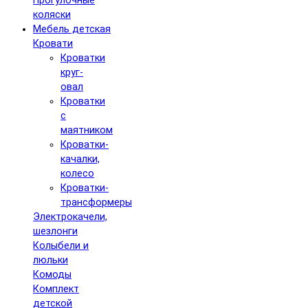
Прогулочные
коляски
Мебель детская
Кровати
Кроватки
круг-
овал
Кроватки
с
маятником
Кроватки-
качалки,
колесо
Кроватки-
трансформеры
Электрокачели,
шезлонги
Колыбели и
люльки
Комоды
Комплект
детской