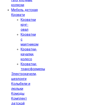
Прогулочные
коляски
Мебель детская
Кровати
Кроватки
круг-
овал
Кроватки
с
маятником
Кроватки-
качалки,
колесо
Кроватки-
трансформеры
Электрокачели,
шезлонги
Колыбели и
люльки
Комоды
Комплект
детской