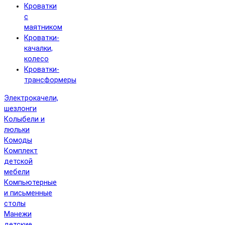
Кроватки
с
маятником
Кроватки-
качалки,
колесо
Кроватки-
трансформеры
Электрокачели,
шезлонги
Колыбели и
люльки
Комоды
Комплект
детской
мебели
Компьютерные
и письменные
столы
Манежи
детские