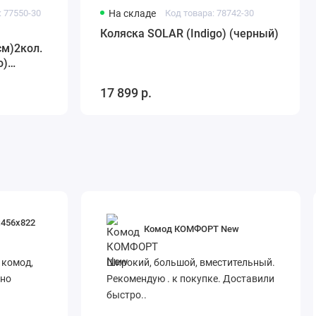
: 77550-30
На складе
Код товара: 78742-30
Коляска SOLAR (Indigo) (черный)
см)2кол.
o)
17 899 р.
х456х822
Комод КОМФОРТ New
 комод,
Широкий, большой, вместительный.
вно
Рекомендую . к покупке. Доставили
быстро..