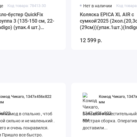
де
Код товара: 78413-30
Нет в наличии
Код товара
ло-бустер QuickFix
Коляска EPICA XL AIR с
руппа 3 (135-150 см, 22-
сумкой'2025 (2кол.(20,3
Indigo) (упак.4 шт.)
(29см))(упак.1шт.)(Indig
черная сетка)
(св.серый)
12 599 р.
омод Чикаго, 1347х456х822
Комод Чикаго, 1347
мм
мм
и комод в спальню , чтоб
Большой и вместительный
ой сильно и не маленький .
быстрая сборка. Операти
его и очень понравился.
доставили...
 Пришло все быстро.