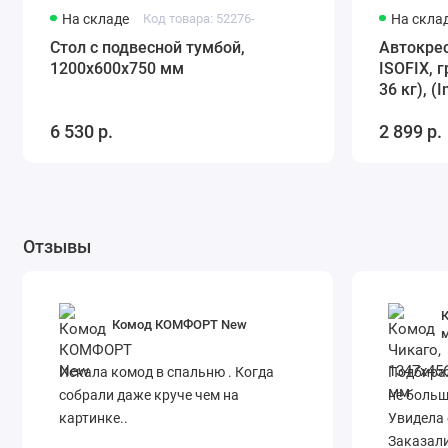
На складе
Код товара: 52276-
На скла
Стол с подвесной тумбой,
Автокрес
1200х600х750 мм
ISOFIX, г
36 кг), (
(черный-
6 530 р.
2 899 р.
Отзывы
К
Комод КОМФОРТ New
Искала комод в спальню . Когда
Подбирал
собрали даже круче чем на
не больш
картинке..
Увидела 
Заказали