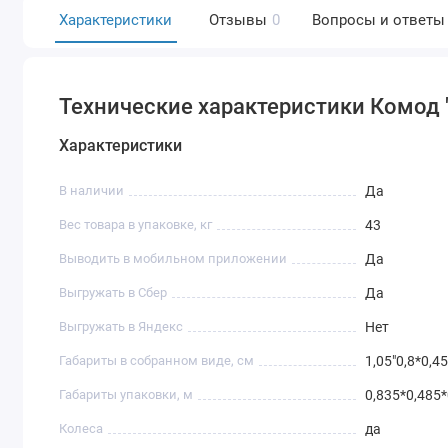
Характеристики
Отзывы
0
Вопросы и ответы
Технические характеристики Комод "
Характеристики
В наличии
Да
Вес товара в упаковке, кг
43
Выводить в мобильном приложении
Да
Выгружать в Сбер
Да
Выгружать в Яндекс
Нет
Габариты в собранном виде, см
1,05"0,8*0,4
Габариты упаковки, м
0,835*0,485*
Колеса
да