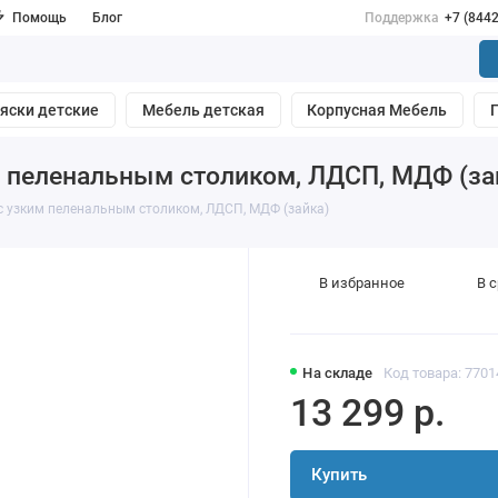
Помощь
Блог
Поддержка
+7 (844
яски детские
Мебель детская
Корпусная Мебель
ким пеленальным столиком, ЛДСП, МДФ (за
4 с узким пеленальным столиком, ЛДСП, МДФ (зайка)
В избранное
В 
На складе
Код товара: 7701
13 299 р.
Купить