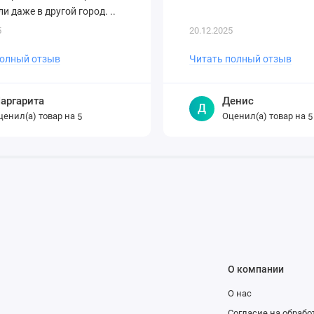
и даже в другой город. ..
5
20.12.2025
полный отзыв
Читать полный отзыв
аргарита
Денис
Д
ценил(а) товар на
Оценил(а) товар на
5
5
О компании
О нас
и
Согласие на обраб