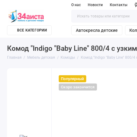
О нас
Новости
Контакты
Автокресла детские
Кол
ВСЕ КАТЕГОРИИ
Комод "Indigo "Baby Line" 800/4 с уз
Главная
Мебель детская
Комоды
Комод "Indigo "Baby Line" 800/
Популярный
Скоро закончится