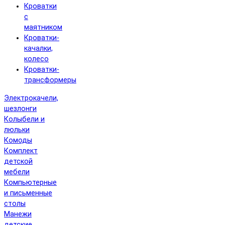
Кроватки
с
маятником
Кроватки-
качалки,
колесо
Кроватки-
трансформеры
Электрокачели,
шезлонги
Колыбели и
люльки
Комоды
Комплект
детской
мебели
Компьютерные
и письменные
столы
Манежи
детские