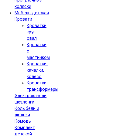
Прогулочные
коляски
Мебель детская
Кровати
Кроватки
круг-
овал
Кроватки
с
маятником
Кроватки-
качалки,
колесо
Кроватки-
трансформеры
Электрокачели,
шезлонги
Колыбели и
люльки
Комоды
Комплект
детской