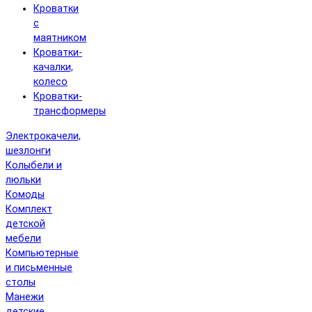
Кроватки
с
маятником
Кроватки-
качалки,
колесо
Кроватки-
трансформеры
Электрокачели,
шезлонги
Колыбели и
люльки
Комоды
Комплект
детской
мебели
Компьютерные
и письменные
столы
Манежи
детские