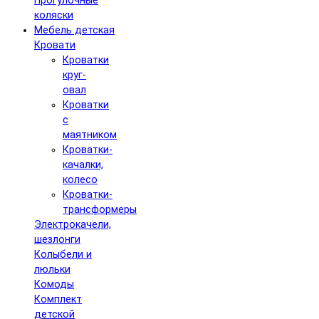
Прогулочные
коляски
Мебель детская
Кровати
Кроватки
круг-
овал
Кроватки
с
маятником
Кроватки-
качалки,
колесо
Кроватки-
трансформеры
Электрокачели,
шезлонги
Колыбели и
люльки
Комоды
Комплект
детской