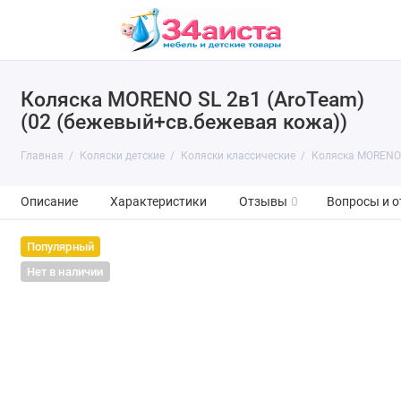
Коляска MORENO SL 2в1 (AroTeam)
(02 (бежевый+св.бежевая кожа))
Главная
Коляски детские
Коляски классические
Коляска MORENO 
Описание
Характеристики
Отзывы
0
Вопросы и о
Популярный
Нет в наличии