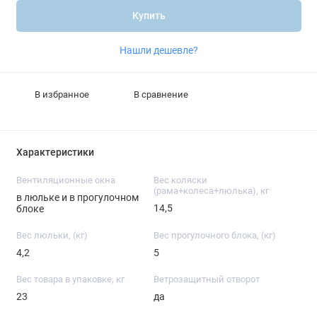
Купить
Нашли дешевле?
В избранное
В сравнение
Характеристики
Вентиляционные окна
Вес коляски
(рама+колеса+люлька), кг
в люльке и в прогулочном
14,5
блоке
Вес люльки, (кг)
Вес прогулочного блока, (кг)
4,2
5
Вес товара в упаковке, кг
Ветрозащитный отворот
23
да