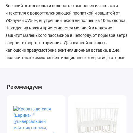
Внешний чехол люльки полностью выполнен из экокожи
и текстиля с водоотталкивающей пропиткой и защитой от
УФ-лучей UV50+, внутренний чехол выполнен из 100% хлопка.
Накидка на ножки пристегивается молнией и надежно
защитит маленького пассажира в непогоду, от порывов ветра
закроет отворот-штормовик. Для жаркой погоды в
капюшоне предусмотрена вентиляционная вставка, в дне
люльки также имеются вентиляционные отверстия, которые
можно при желании открыть.
Ручка люльки используется для регулирования наклона
Рекомендуем
капюшона и переноски, причем конструкторы предусмотрели
защиту от случайного складывания. Также люльку можно
переносить за боковые ручки.
Немаловажно, что благодаря сочетанию каркасной
технологии и пластикового дна, люлька остается прочной,
удобной, но при этом ее можно компактно сложить, когда