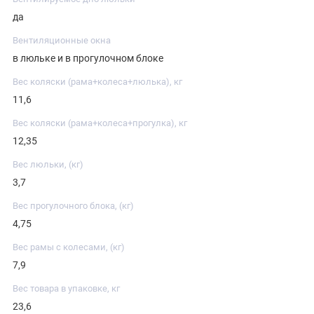
да
Вентиляционные окна
в люльке и в прогулочном блоке
Вес коляски (рама+колеса+люлька), кг
11,6
Вес коляски (рама+колеса+прогулка), кг
12,35
Вес люльки, (кг)
3,7
Вес прогулочного блока, (кг)
4,75
Вес рамы с колесами, (кг)
7,9
Вес товара в упаковке, кг
23,6