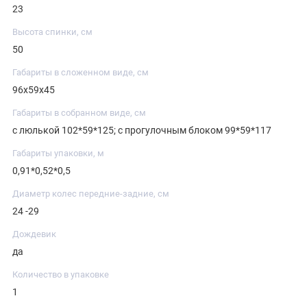
23
Высота спинки, см
50
Габариты в сложенном виде, см
96х59х45
Габариты в собранном виде, см
с люлькой 102*59*125; с прогулочным блоком 99*59*117
Габариты упаковки, м
0,91*0,52*0,5
Диаметр колес передние-задние, см
24 -29
Дождевик
да
Количество в упаковке
1