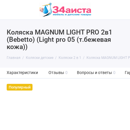
Коляска MAGNUM LIGHT PRO 2в1
(Bebetto) (Light pro 05 (т.бежевая
кожа))
Главная
Коляски детские
Коляски 2 в 1
Коляска MAGNUM LIGHT PRO 
Характеристики
Отзывы
0
Вопросы и ответы
0
Га
Популярный