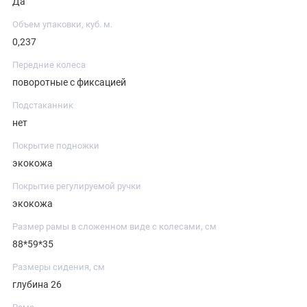
Да
Объем упаковки, куб. м.
0,237
Передние колеса
поворотные с фиксацией
Подстаканник
нет
Покрытие подножки
экокожа
Покрытие регулируемой ручки
экокожа
Размер рамы в сложенном виде с колесами, см
88*59*35
Размеры сидения, см
глубина 26