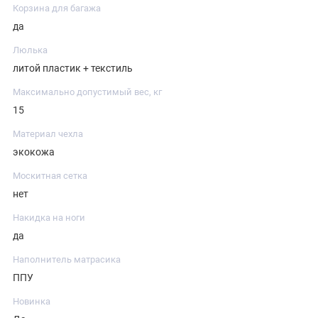
Корзина для багажа
да
Люлька
литой пластик + текстиль
Максимально допустимый вес, кг
15
Материал чехла
экокожа
Москитная сетка
нет
Накидка на ноги
да
Наполнитель матрасика
ППУ
Новинка