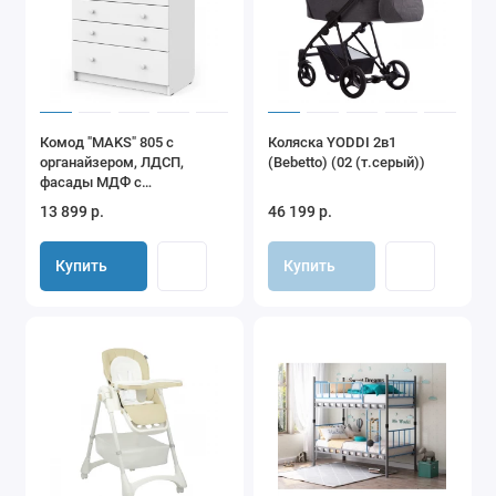
Комод "MAKS" 805 с
Коляска YODDI 2в1
органайзером, ЛДСП,
(Bebetto) (02 (т.серый))
фасады МДФ с
шариковыми
13 899 р.
46 199 р.
направляющими (белая
аляска-белый)
Купить
Купить