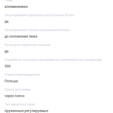
Рама
алюминиевая
Регулируемая подножка прогулочного блока
да
Регулируемая спинка прогулочного блока
до положения лежа
Ручка для переноски люльки
да
Служебное поле для сортировки по популярности и разделам
500
Страна производитель
Польша
Сумка для мамы
через плечо
Тип амортизаторов
пружинные регулируемые