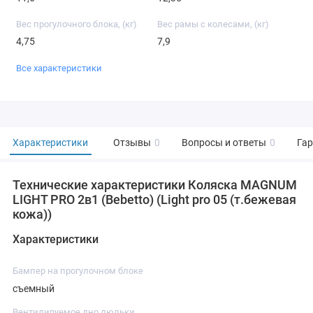
Вес прогулочного блока, (кг)
Вес рамы с колесами, (кг)
4,75
7,9
Все характеристики
Характеристики
Отзывы
0
Вопросы и ответы
0
Га
Технические характеристики Коляска MAGNUM
LIGHT PRO 2в1 (Bebetto) (Light pro 05 (т.бежевая
кожа))
Характеристики
Бампер на прогулочном блоке
съемный
Вентилируемое дно люльки