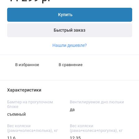
Купить
Быстрый заказ
Нашли дешевле?
В избранное
В сравнение
Характеристики
Бампер на прогулочном
Вентилируемое дно люльки
блоке
да
съемный
Вес коляски
Вес коляски
(рама+колеса+люлька), кг
(рама+колеса+прогулка), кг
11,6
12,35