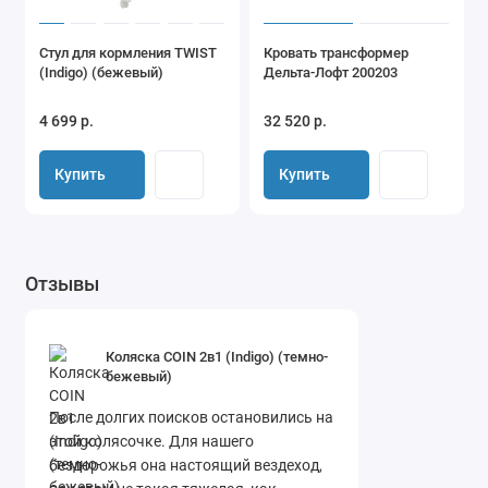
Стул для кормления TWIST
Кровать трансформер
(Indigo) (бежевый)
Дельта-Лофт 200203
4 699 р.
32 520 р.
Купить
Купить
Отзывы
Коляска COIN 2в1 (Indigo) (темно-
бежевый)
После долгих поисков остановились на
этой колясочке. Для нашего
бездорожья она настоящий вездеход,