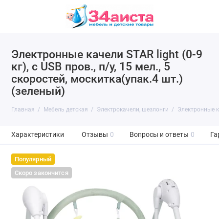
Электронные качели STAR light (0-9
кг), с USB пров., п/у, 15 мел., 5
скоростей, москитка(упак.4 шт.)
(зеленый)
Главная
Мебель детская
Электрокачели, шезлонги
Электронные кач
Характеристики
Отзывы
0
Вопросы и ответы
0
Га
Популярный
Скоро закончится