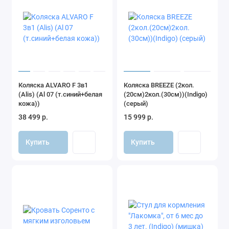
Коляска ALVARO F 3в1
Коляска BREEZE (2кол.
(Alis) (Al 07 (т.синий+белая
(20см)2кол.(30см))(Indigo)
кожа))
(серый)
38 499 р.
15 999 р.
Купить
Купить