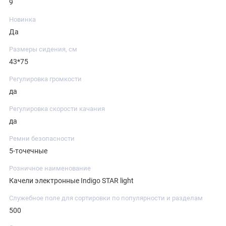
9
Новинка
Да
Размеры сидения, см
43*75
Регулировка громкости
да
Регулировка скорости качания
да
Ремни безопасности
5-точечные
Розничное наименование
Качели электронные Indigo STAR light
Служебное поле для сортировки по популярности и разделам
500