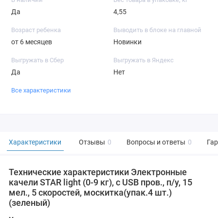
Да
4,55
Возраст ребенка
Выводить в блоке на главной
от 6 месяцев
Новинки
Выгружать в Сбер
Выгружать в Яндекс
Да
Нет
Все характеристики
Характеристики
Отзывы
0
Вопросы и ответы
0
Га
Технические характеристики Электронные
качели STAR light (0-9 кг), с USB пров., п/у, 15
мел., 5 скоростей, москитка(упак.4 шт.)
(зеленый)