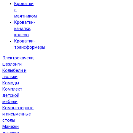
Кроватки
с
маятником
Кроватки-
качалки,
колесо
Кроватки-
трансформеры
Электрокачели,
шезлонги
Колыбели и
люльки
Комоды
Комплект
детской
мебели
Компьютерные
и письменные
столы
Манежи
детские