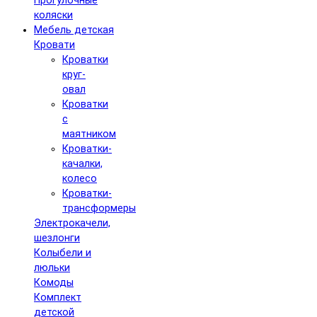
Прогулочные
коляски
Мебель детская
Кровати
Кроватки
круг-
овал
Кроватки
с
маятником
Кроватки-
качалки,
колесо
Кроватки-
трансформеры
Электрокачели,
шезлонги
Колыбели и
люльки
Комоды
Комплект
детской