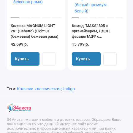
Коляска MAGNUM LIGHT
Комод "MAKS" 805 с
2в1 (Bebetto) (Light 01
органайзером, ЛДСП,
(бежевый) бежевая рама)
фасады МДФ с
шариковыми
42 699 р.
15 799 р.
направляющими (белый
премиум-белый)
Купить
Купить
Теги:
Коляски классические
,
Indigo
34 Аиста - магазин мебели и детских товаров. Обращаем Ваше
внимание на то, что данный интернет-сайт носит
исключительно информационный характер и ни при каких
условиях не является публичной офертой, определяемой