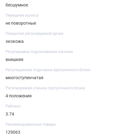
бесшумное
Передние колеса
не поворотные
Покрытие регулируемой ручки
экокожа
Регулировка подголовника люльки
внешняя
Регулируемая подножка прогулочного блока
многоступенчатая
Регулируемая спинка прогулочного блока
4 положения
Рейтинг
3.74
Рекомендованные товары
129063