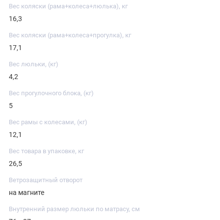
Вес коляски (рама+колеса+люлька), кг
16,3
Вес коляски (рама+колеса+прогулка), кг
17,1
Вес люльки, (кг)
4,2
Вес прогулочного блока, (кг)
5
Вес рамы с колесами, (кг)
12,1
Вес товара в упаковке, кг
26,5
Ветрозащитный отворот
на магните
Внутренний размер люльки по матрасу, см