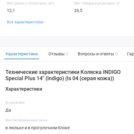
Вес рамы с колесами, (кг)
Вес товара в упаковке, кг
12,1
26,5
Все характеристики
Характеристики
Отзывы
0
Вопросы и ответы
0
Га
Технические характеристики Коляска INDIGO
Special Plus 14" (Indigo) (Is 04 (серая кожа))
Характеристики
В наличии
Да
Вентиляционные окна
в люльке и в прогулочном блоке