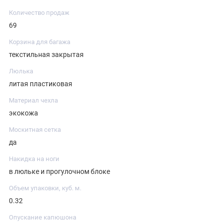
Количество продаж
69
Корзина для багажа
текстильная закрытая
Люлька
литая пластиковая
Материал чехла
экокожа
Москитная сетка
да
Накидка на ноги
в люльке и прогулочном блоке
Объем упаковки, куб. м.
0.32
Опускание капюшона