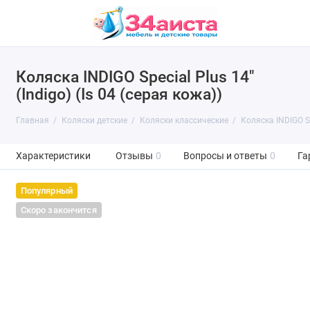
Коляска INDIGO Special Plus 14"
(Indigo) (Is 04 (серая кожа))
Главная
Коляски детские
Коляски классические
Коляска INDIGO Spe
Характеристики
Отзывы
0
Вопросы и ответы
0
Га
Популярный
Скоро закончится