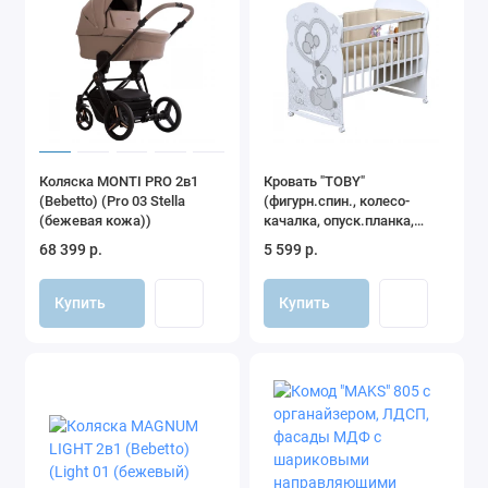
Коляска MONTI PRO 2в1
Кровать "TOBY"
(Bebetto) (Pro 03 Stella
(фигурн.спин., колесо-
(бежевая кожа))
качалка, опуск.планка,
накладка ПВХ), ЛДСП
68 399 р.
5 599 р.
(белый)
Купить
Купить