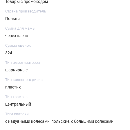
Товары с промокодом
Страна производитель
Польша
Сумка для мамы
через плечо
Сумма оценок
324
Тип амортизаторов
шарнирные
Тип колесного диска
пластик
Тип тормоза
центральный
Тэги коляски
с надувными колесами, польские, с большими колесами