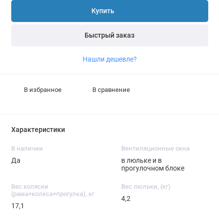
Купить
Быстрый заказ
Нашли дешевле?
В избранное
В сравнение
Характеристики
В наличии
Вентиляционные окна
Да
в люльке и в
прогулочном блоке
Вес коляски
Вес люльки, (кг)
(рама+колеса+прогулка), кг
4,2
17,1