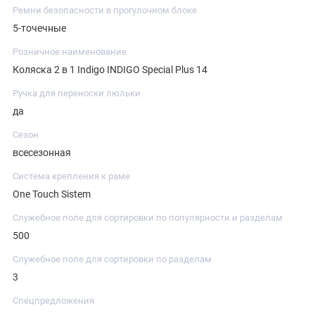
Ремни безопасности в прогулочном блоке
5-точечные
Розничное наименование
Коляска 2 в 1 Indigo INDIGO Special Plus 14
Ручка для переноски люльки
да
Сезон
всесезонная
Система крепления к раме
One Touch Sistem
Служебное поле для сортировки по популярности и разделам
500
Служебное поле для сортировки по разделам
3
Спецпредложения