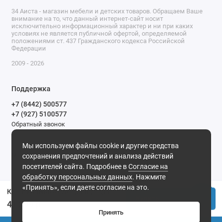
34 Аиста - магазин мебели и детских товаров. Обращаем Ваше
внимание на то, что данный интернет-сайт носит
исключительно информационный характер и ни при каких
условиях не является публичной офертой, определяемой
положениями ст. 437 Гражданского кодекса Российской
Федерации
2009 - 2026
Поддержка
+7 (8442) 500577
+7 (927) 5100577
Обратный звонок
9-00 до 20-00.
Мы используем файлы cookie и другие средства
Мы в сети
сохранения предпочтений и анализа действий
посетителей сайта. Подробнее в
Согласие на
обработку персональных данных
. Нажмите
«Принять», если даете согласие на это.
Коляска INDIGO 2в1 (Indigo) (In 02 (св.серый))
Купить
41 399 р.
Принять