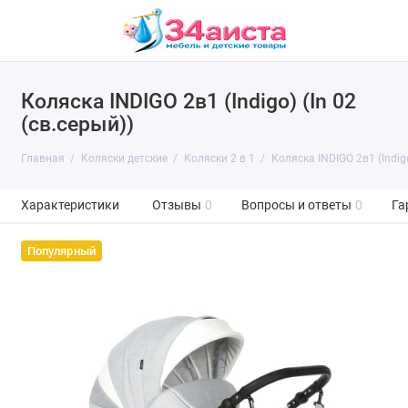
Коляска INDIGO 2в1 (Indigo) (In 02
(св.серый))
Главная
Коляски детские
Коляски 2 в 1
Коляска INDIGO 2в1 (Indigo
Характеристики
Отзывы
0
Вопросы и ответы
0
Га
Популярный