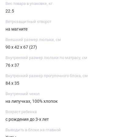
Вес товара в упаковке, кг
22.5
Ветрозащитный отворот
на магните
Внешний размер люльки, см
90 х 42 х 67 (27)
Внутренний размер люльки по матрасу, см
76 х 37
Внутренний размер прогулочного блока, см
84 х 35
Внутренний чехол
на липучках, 100% хлопок
Возраст ребенка
с рождения до 3-х лет
Выводить в блоке на главной