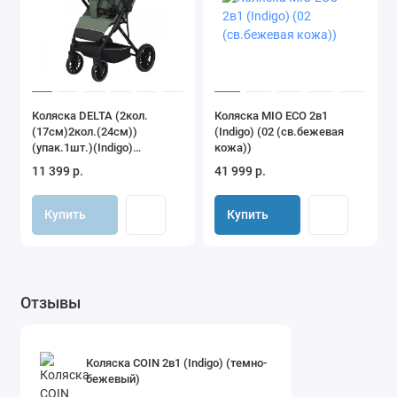
Коляска DELTA (2кол.
Коляска MIO ECO 2в1
(17см)2кол.(24см))
(Indigo) (02 (св.бежевая
(упак.1шт.)(Indigo)
кожа))
(зеленый-серый)
11 399 р.
41 999 р.
Купить
Купить
Отзывы
Коляска COIN 2в1 (Indigo) (темно-
бежевый)