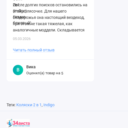
После долгих поисков остановились на
этой колясочке. Для нашего
бездорожья она настоящий вездеход,
при этом не такая тяжелая, как
аналогичные моддели. Складывается
легко. Спасибо огромное магазину за ..
05.03.2026
Читать полный отзыв
Вика
В
Оценил(а) товар на
5
Теги:
Коляски 2 в 1
,
Indigo