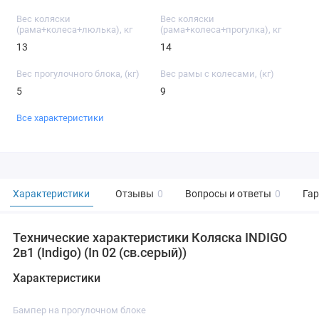
Вес коляски
Вес коляски
(рама+колеса+люлька), кг
(рама+колеса+прогулка), кг
13
14
Вес прогулочного блока, (кг)
Вес рамы с колесами, (кг)
5
9
Все характеристики
Характеристики
Отзывы
0
Вопросы и ответы
0
Га
Технические характеристики Коляска INDIGO
2в1 (Indigo) (In 02 (св.серый))
Характеристики
Бампер на прогулочном блоке