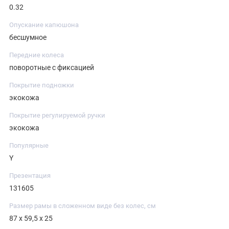
0.32
Опускание капюшона
бесшумное
Передние колеса
поворотные с фиксацией
Покрытие подножки
экокожа
Покрытие регулируемой ручки
экокожа
Популярные
Y
Презентация
131605
Размер рамы в сложенном виде без колес, см
87 х 59,5 х 25