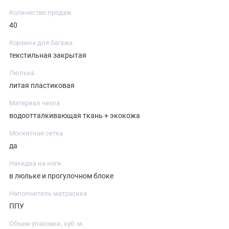
Количество продаж
40
Корзина для багажа
текстильная закрытая
Люлька
литая пластиковая
Материал чехла
водоотталкивающая ткань + экокожа
Москитная сетка
да
Накидка на ноги
в люльке и прогулочном блоке
Наполнитель матрасика
ППУ
Объем упаковки, куб. м.