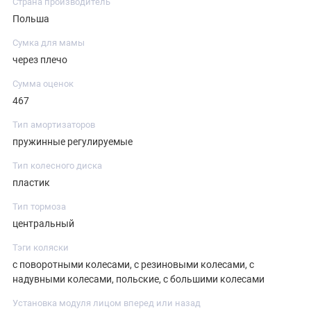
Страна производитель
Польша
Сумка для мамы
через плечо
Сумма оценок
467
Тип амортизаторов
пружинные регулируемые
Тип колесного диска
пластик
Тип тормоза
центральный
Тэги коляски
с поворотными колесами, с резиновыми колесами, с
надувными колесами, польские, с большими колесами
Установка модуля лицом вперед или назад