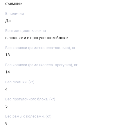
съемный
В наличии
Да
Вентиляционные окна
в люльке и в прогулочном блоке
Вес коляски (рама+колеса+люлька), кг
13
Вес коляски (рама+колеса+прогулка), кг
14
Вес люльки, (кг)
4
Вес прогулочного блока, (кг)
5
Вес рамы с колесами, (кг)
9