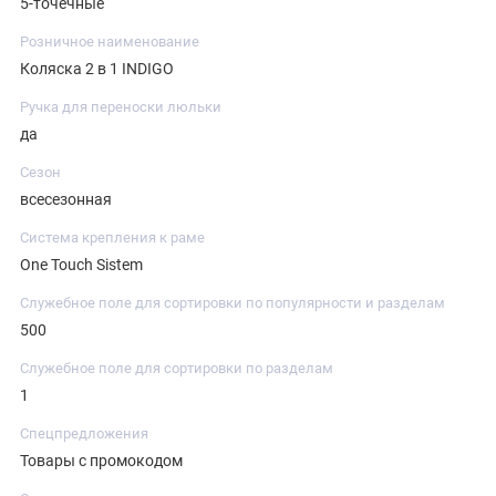
5-точечные
Розничное наименование
Коляска 2 в 1 INDIGO
Ручка для переноски люльки
да
Сезон
всесезонная
Система крепления к раме
One Touch Sistem
Служебное поле для сортировки по популярности и разделам
500
Служебное поле для сортировки по разделам
1
Спецпредложения
Товары с промокодом