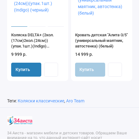
Прогулочный блок:
4 регулируемых положения спинки - для комфортной
Коляска DELTA+ (2кол.
Кровать детская "Алита-3/5"
смены положения ребенка;
(17см)2кол.(24см))
(универсальный маятник,
(упак.1шт.)(Indigo)
автостенка) (белый)
установка модуля лицом вперед и назад для
(черный)
9 999 р.
14 999 р.
разнообразных прогулок;
регулируемая по высоте подножка из экокожи легко
Купить
Купить
очищается от загрязнений;
пятиточечные ремни безопасности с регулировкой
высоты обеспечивают надежную фиксацию ребенка;
Теги:
Коляски классические
,
Aro Team
съемный бампер из экокожи отстегивается для легкой
и удобной посадки малыша;
сиденье выполнено в анатомически правильной форме,
34 Аиста - магазин мебели и детских товаров. Обращаем Ваше
комфортной для ребенка.
внимание на то, что данный интернет-сайт носит