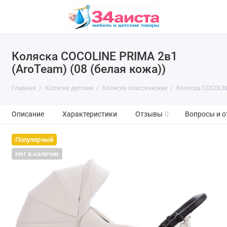
Коляска COCOLINE PRIMA 2в1
(AroTeam) (08 (белая кожа))
Главная
Коляски детские
Коляски классические
Коляска COCOLINE
Описание
Характеристики
Отзывы
0
Вопросы и о
Популярный
Нет в наличии