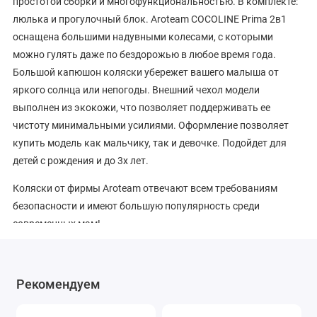
простотой сборки и многофункциональностью. В комплекте:
люлька и прогулочный блок. Aroteam COCOLINE Prima 2в1
оснащена большими надувными колесами, с которыми
можно гулять даже по бездорожью в любое время года.
Большой капюшон коляски убережет вашего малыша от
яркого солнца или непогоды. Внешний чехол модели
выполнен из экокожи, что позволяет поддерживать ее
чистоту минимальными усилиями. Оформление позволяет
купить модель как мальчику, так и девочке. Подойдет для
детей с рождения и до 3х лет.
Коляски от фирмы Aroteam отвечают всем требованиям
безопасности и имеют большую популярность среди
современных мам!
Люлька:
внешняя регулировка подголовника для незаметной
Рекомендуем
коррекции положения ребенка во время сна;
оптимальные размеры люльки позволяют крохе