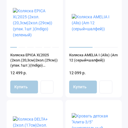
чувствовать себя комфортно даже в объемной одежде;
ветрозащитный отворот на магните защитит малыша
от любой непогоды;
бесшумный капюшон не потревожит кроху во время
сна;
фиксация положения головки ребенка и жесткое дно
Коляска EPICA XL'2025
Коляска AMELIA I (Alis) (Am
позволяет поддерживать анатомически правильное
(2кол.(20,3см)2кол.(29см))
12 (серый+шалфей))
(упак.1шт.)(Indigo)
положение малыша;
(зеленый)
12 499 р.
12 099 р.
большой козырек укроет от яркого солнца;
Купить
Купить
внутренний чехол выполнен из 100% хлопка -
гипоаллергенного и безопасного для детей материала;
на корпусе есть удобная и прочная ручка для
переноски люльки;
размер матрасика: 76 х 34 см.