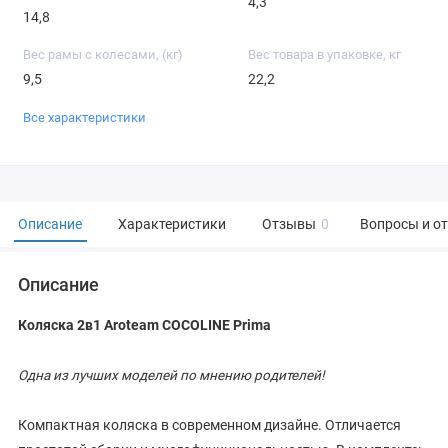
4,3
14,8
Вес рамы с колесами, (кг)
Вес товара в упаковке, кг
9,5
22,2
Все характеристики
Описание
Характеристики
Отзывы
0
Вопросы и о
Описание
Коляска 2в1 Aroteam COCOLINE Prima
Одна из лучших моделей по мнению родителей!
Компактная коляска в современном дизайне. Отличается