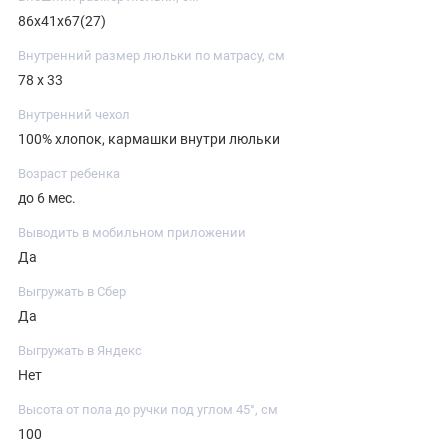
86х41х67(27)
Внутренний размер люльки по матрасу, см
78 х 33
Внутренний чехол
100% хлопок, кармашки внутри люльки
Возраст ребенка
до 6 мес.
Выводить в мобильном приложении
Да
Выгружать в Сбер
Да
Выгружать в Яндекс
Нет
Высота от пола до ручки под углом 45°, см
100