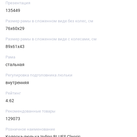
Презентация
135449
Размер рамы в сложенном виде без колес, см
76х60х29
Размер рамы в сложенном виде с колесами, см
89х61х43
Рама
стальная
Регулировка подголовника люльки
внутренняя
Рейтинг
4.62
Рекомендованные товары
129073
Розничное наименование
Коляска-люлька Indigo BLUES Classic