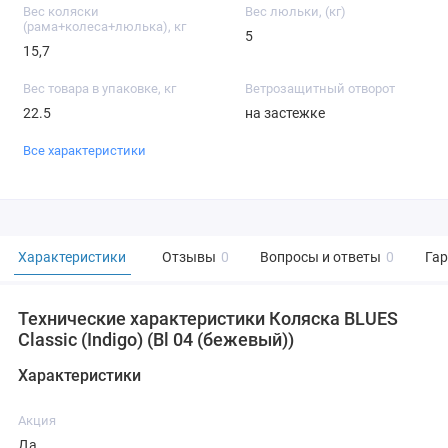
Вес коляски
Вес люльки, (кг)
(рама+колеса+люлька), кг
5
15,7
Вес товара в упаковке, кг
Ветрозащитный отворот
22.5
на застежке
Все характеристики
Характеристики
Отзывы
0
Вопросы и ответы
0
Га
Технические характеристики Коляска BLUES
Classic (Indigo) (Bl 04 (бежевый))
Характеристики
Акция
Да