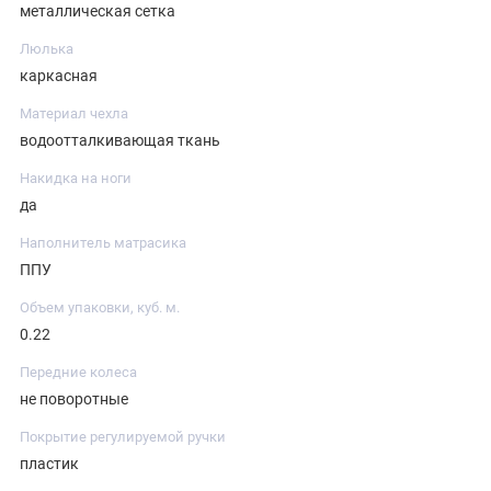
металлическая сетка
Люлька
каркасная
Материал чехла
водоотталкивающая ткань
Накидка на ноги
да
Наполнитель матрасика
ППУ
Объем упаковки, куб. м.
0.22
Передние колеса
не поворотные
Покрытие регулируемой ручки
пластик