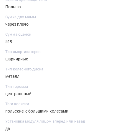
Польша
Сумка для мамы
через плечо
Сумма оценок
519
Тип амортизаторов
шарнирные
Тип колесного диска
металл
Тип тормоза
центральный
Тэги коляски
польские, с большими колесами
Установка модуля лицом вперед или назад
да