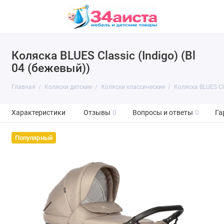
Коляска BLUES Classic (Indigo) (Bl
04 (бежевый))
Главная
Коляски детские
Коляски классические
Коляска BLUES Cla
Характеристики
Отзывы
0
Вопросы и ответы
0
Га
Популярный