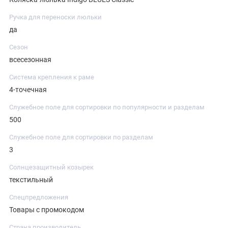
Ручка для переноски люльки
да
Сезон
всесезонная
Система крепления к раме
4-точечная
Служебное поле для сортировки по популярности и разделам
500
Служебное поле для сортировки по разделам
3
Солнцезащитный козырек
текстильный
Спецпредложения
Товары с промокодом
Страна производитель