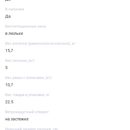
В наличии
Да
Вентиляционные окна
в люльке
Вес коляски (рама+колеса+люлька), кг
15,7
Вес люльки, (кг)
5
Вес рамы с колесами, (кг)
10,7
Вес товара в упаковке, кг
22.5
Ветрозащитный отворот
на застежке
Внешний размер люльки, см