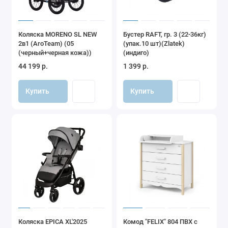
Коляска MORENO SL NEW
Бустер RAFT, гр. 3 (22-36кг)
2в1 (AroTeam) (05
(упак.10 шт)(Zlatek)
(черный+черная кожа))
(индиго)
44 199 р.
1 399 р.
Купить
Купить
Коляска EPICA XL'2025
Комод "FELIX" 804 ПВХ с