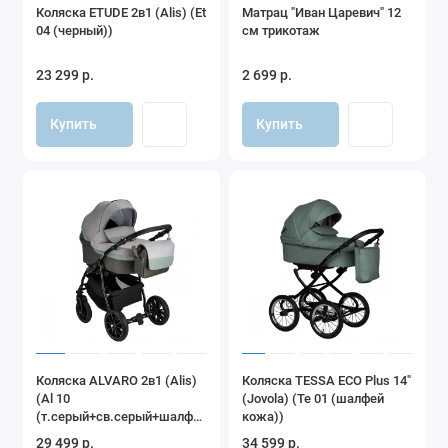
Коляска ETUDE 2в1 (Alis) (Et
Матрац "Иван Царевич" 12
04 (черный))
см трикотаж
23 299 р.
2 699 р.
Купить
Купить
Коляска ALVARO 2в1 (Alis)
Коляска TESSA ECO Plus 14"
(Al 10
(Jovola) (Te 01 (шалфей
(т.серый+св.серый+шалфей
кожа))
кожа))
29 499 р.
34 599 р.