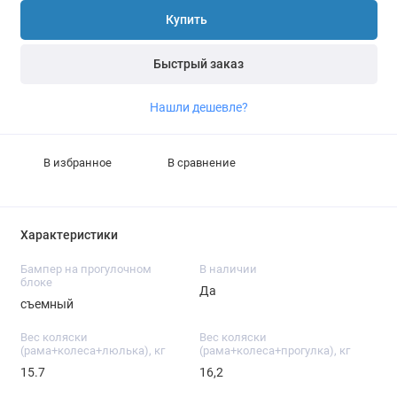
Купить
Быстрый заказ
Нашли дешевле?
В избранное
В сравнение
Характеристики
Бампер на прогулочном
В наличии
блоке
Да
съемный
Вес коляски
Вес коляски
(рама+колеса+люлька), кг
(рама+колеса+прогулка), кг
15.7
16,2