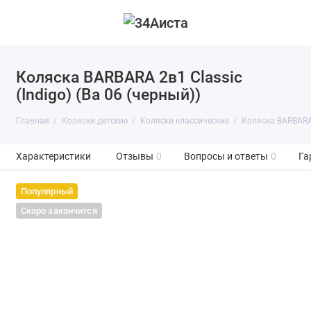
Коляска BARBARA 2в1 Classic
(Indigo) (Ba 06 (черный))
Главная
Коляски детские
Коляски классические
Коляска BARBARA 2
Характеристики
Отзывы
0
Вопросы и ответы
0
Га
Популярный
Скоро закончится