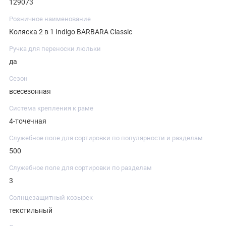
129073
Розничное наименование
Коляска 2 в 1 Indigo BARBARA Classic
Ручка для переноски люльки
да
Сезон
всесезонная
Система крепления к раме
4-точечная
Служебное поле для сортировки по популярности и разделам
500
Служебное поле для сортировки по разделам
3
Солнцезащитный козырек
текстильный