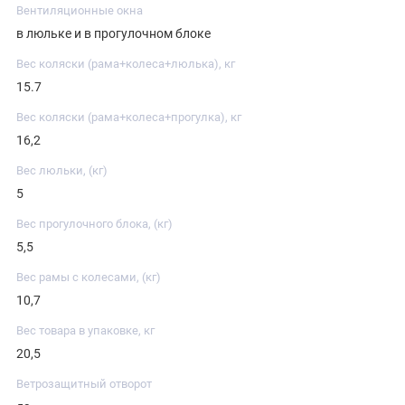
Вентиляционные окна
в люльке и в прогулочном блоке
Вес коляски (рама+колеса+люлька), кг
15.7
Вес коляски (рама+колеса+прогулка), кг
16,2
Вес люльки, (кг)
5
Вес прогулочного блока, (кг)
5,5
Вес рамы с колесами, (кг)
10,7
Вес товара в упаковке, кг
20,5
Ветрозащитный отворот