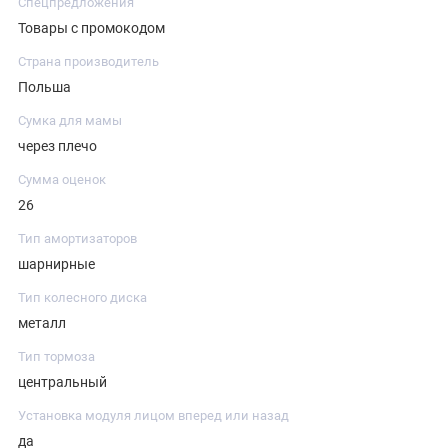
Спецпредложения
Товары с промокодом
Страна производитель
Польша
Сумка для мамы
через плечо
Сумма оценок
26
Тип амортизаторов
шарнирные
Тип колесного диска
металл
Тип тормоза
центральный
Установка модуля лицом вперед или назад
да