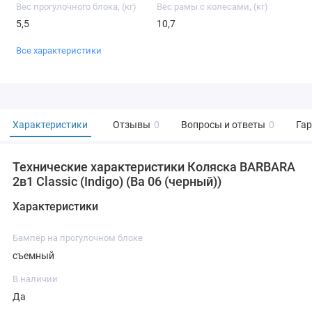
Вес прогулочного блока, (кг)
Вес рамы с колесами, (кг)
5,5
10,7
Все характеристики
Характеристики
Отзывы
0
Вопросы и ответы
0
Га
Технические характеристики Коляска BARBARA
2в1 Classic (Indigo) (Ba 06 (черный))
Характеристики
Бампер на прогулочном блоке
съемный
В наличии
Да