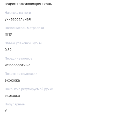
водоотталкивающая ткань
Накидка на ноги
универсальная
Наполнитель матрасика
ППУ
Объем упаковки, куб. м.
0,32
Передние колеса
не поворотные
Покрытие подножки
экокожа
Покрытие регулируемой ручки
экокожа
Популярные
Y