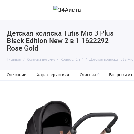
Детская коляска Tutis Mio 3 Plus
Black Edition New 2 в 1 1622292
Rose Gold
Главная
Коляски детские
Коляски 2 в 1
Детская коляска Tutis Mio 
Описание
Характеристики
Отзывы
0
Вопросы и о