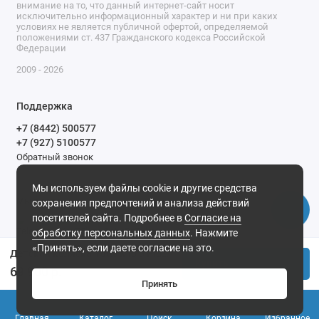
внимание на то, что данный интернет-сайт носит
исключительно информационный характер и ни при каких
условиях не является публичной офертой, определяемой
положениями ст. 437 Гражданского кодекса Российской
Федерации
2009 - 2026
Поддержка
+7 (8442) 500577
+7 (927) 5100577
Обратный звонок
9-00 до 20-00.
Мы используем файлы cookie и другие средства
Мы в сети
сохранения предпочтений и анализа действий
посетителей сайта. Подробнее в
Согласие на
обработку персональных данных
. Нажмите
«Принять», если даете согласие на это.
Детская коляска Tutis Mio 3 Plus Black Edition New 2 в 1 1622292 Rose Gold
Купить
69 900 р.
Принять
0
Главная
Каталог
Поиск
Корзина
Избранное