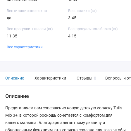
Вентиляционное окно
Вес люльки (кг)
да
3.45
Вес прогулки + шасси (кг)
Вес прогулочного блока (кг)
11.35
4.15
Все характеристики
Описание
Характеристики
Отзывы
0
Вопросы и о
Описание
Представляем вам совершенно новую детскую коляску Tutis
Mio 3+, в которой роскошь сочетается с комфортом для
вашего малыша. Благодаря элегантному дизайну и
обновленным функциям, эта коляска создана для того, чтобы