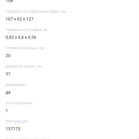
106
Габариты в собранном виде, см
107 х 62 х 127
Габариты упаковки, м
0,92 х 0,6 х 0,56
Глубина люльки, см
20
Диаметр колес, см
37
Дождевик
да
Есть картинка
1
Инструкция
137173