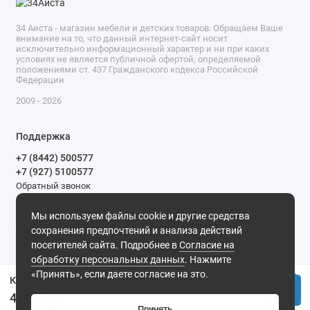
34 Аиста - магазин мебели и детских товаров. Обращаем Ваше
внимание на то, что данный интернет-сайт носит
исключительно информационный характер и ни при каких
условиях не является публичной офертой, определяемой
положениями ст. 437 Гражданского кодекса Российской
Федерации
2009 - 2026
Поддержка
+7 (8442) 500577
+7 (927) 5100577
Обратный звонок
9-00 до 20-00.
Мы используем файлы cookie и другие средства
Мы в сети
сохранения предпочтений и анализа действий
посетителей сайта. Подробнее в
Согласие на
обработку персональных данных
. Нажмите
«Принять», если даете согласие на это.
Коляска INDIGO Special Plus 14" (Indigo) (Is 01 (белая кожа))
Купить
43 199 р.
Принять