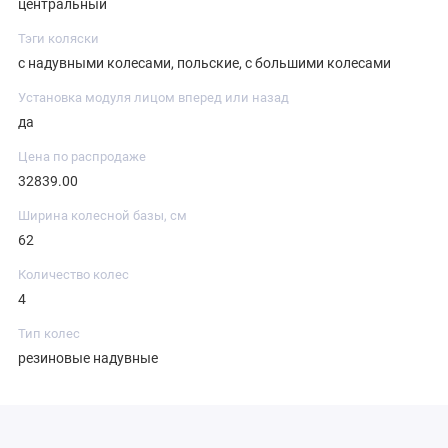
центральный
Тэги коляски
с надувными колесами, польские, с большими колесами
Установка модуля лицом вперед или назад
да
Цена по распродаже
32839.00
Ширина колесной базы, см
62
Количество колес
4
Тип колес
резиновые надувные