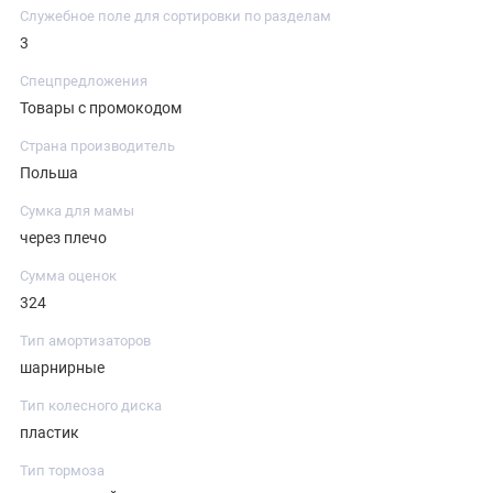
Служебное поле для сортировки по разделам
3
Спецпредложения
Товары с промокодом
Страна производитель
Польша
Сумка для мамы
через плечо
Сумма оценок
324
Тип амортизаторов
шарнирные
Тип колесного диска
пластик
Тип тормоза