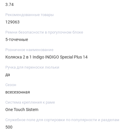
3.74
Рекомендованные товары
129063
Ремни безопасности в прогулочном блоке
5-точечные
Розничное наименование
Коляска 2 в 1 Indigo INDIGO Special Plus 14
Ручка для переноски люльки
да
Сезон
всесезонная
Система крепления к раме
One Touch Sistem
Служебное поле для сортировки по популярности и разделам
500