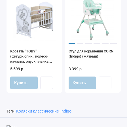
Кровать "TOBY"
Стул для кормления CORN
(фигурн.спин., колесо-
(Indigo) (мятный)
качалка, опуск.планка,
накладка ПВХ), ЛДСП
5 599 р.
3 399 р.
(белый)
Купить
Купить
Теги:
Коляски классические
,
Indigo