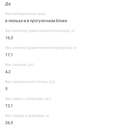
Да
Вентиляционные окна
в люльке и в прогулочном блоке
Вес коляски (рама+колеса+люлька), кг
16,3
Вес коляски (рама+колеса+прогулка), кг
17,1
Вес люльки, (кг)
4,2
Вес прогулочного блока, (кг)
5
Вес рамы с колесами, (кг)
12,1
Вес товара в упаковке, кг
26,5