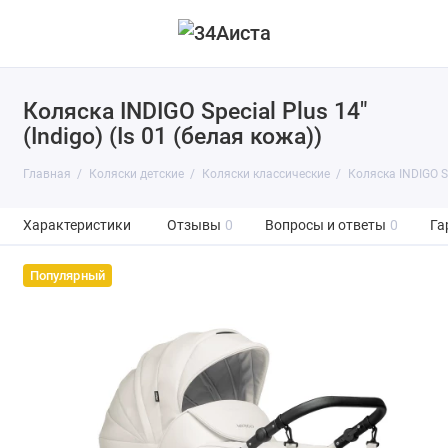
Коляска INDIGO Special Plus 14"
(Indigo) (Is 01 (белая кожа))
Главная
Коляски детские
Коляски классические
Коляска INDIGO Spe
Характеристики
Отзывы
0
Вопросы и ответы
0
Га
Популярный