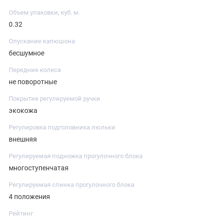
Объем упаковки, куб. м.
0.32
Опускание капюшона
бесшумное
Передние колеса
не поворотные
Покрытие регулируемой ручки
экокожа
Регулировка подголовника люльки
внешняя
Регулируемая подножка прогулочного блока
многоступенчатая
Регулируемая спинка прогулочного блока
4 положения
Рейтинг