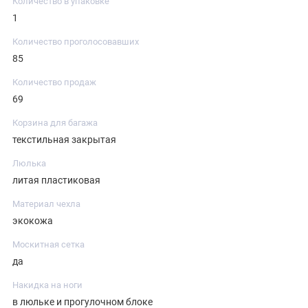
Количество в упаковке
1
Количество проголосовавших
85
Количество продаж
69
Корзина для багажа
текстильная закрытая
Люлька
литая пластиковая
Материал чехла
экокожа
Москитная сетка
да
Накидка на ноги
в люльке и прогулочном блоке