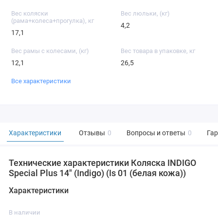
Вес коляски
Вес люльки, (кг)
(рама+колеса+прогулка), кг
4,2
17,1
Вес рамы с колесами, (кг)
Вес товара в упаковке, кг
12,1
26,5
Все характеристики
Характеристики
Отзывы
0
Вопросы и ответы
0
Га
Технические характеристики Коляска INDIGO
Special Plus 14" (Indigo) (Is 01 (белая кожа))
Характеристики
В наличии