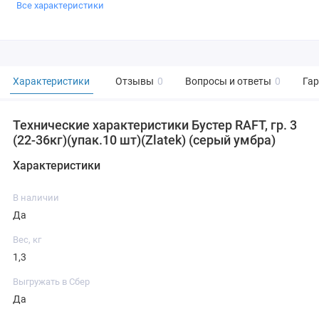
Все характеристики
Характеристики
Отзывы
0
Вопросы и ответы
0
Га
Технические характеристики Бустер RAFT, гр. 3
(22-36кг)(упак.10 шт)(Zlatek) (серый умбра)
Характеристики
В наличии
Да
Вес, кг
1,3
Выгружать в Сбер
Да