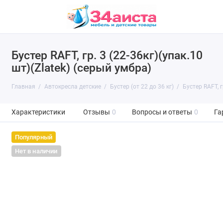
Бустер RAFT, гр. 3 (22-36кг)(упак.10
шт)(Zlatek) (серый умбра)
Главная
Автокресла детские
Бустер (от 22 до 36 кг)
Бустер RAFT, г
Характеристики
Отзывы
0
Вопросы и ответы
0
Га
Популярный
Нет в наличии