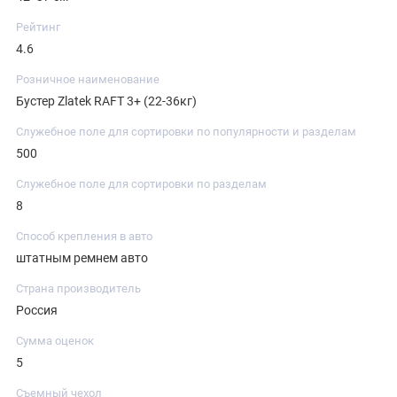
Рейтинг
4.6
Розничное наименование
Бустер Zlatek RAFT 3+ (22-36кг)
Служебное поле для сортировки по популярности и разделам
500
Служебное поле для сортировки по разделам
8
Способ крепления в авто
штатным ремнем авто
Страна производитель
Россия
Сумма оценок
5
Съемный чехол