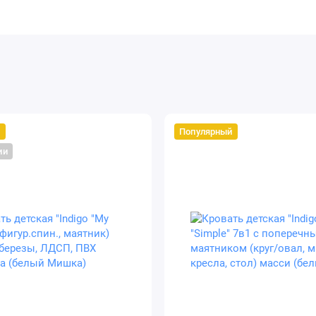
й
Популярный
ии