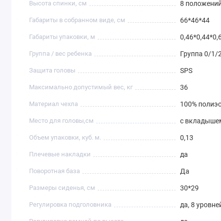
Высота спинки, см
8 положений 
Габариты в собранном виде, см
66*46*44
Габариты упаковки, м
0,46*0,44*0,
Группа / вес ребенка
Группа 0/1/2
Защита головы
SPS
Максимально допустимый вес, кг
36
Материал чехла
100% полиэс
Место для головы,см
с вкладышем 
Объем упаковки, куб. м.
0,13
Плечевые накладки
да
Поворотная база
Да
Размеры сиденья, см
30*29
Регулировка подголовника
да, 8 уровне