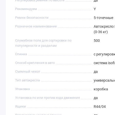
Регулировка ремней по высоте
да
Рекомендуем
Y
Ремни безопасности
5-точечные
Розничное наименование
Автокресло 
(0-36 кг)
Служебное поле для сортировки по
500
популярности и разделам
Спинка
с регулиров
Способ крепления в авто
система isof
Съемный чехол
да
Тип автокресла
универсаль
Упаковка
коробка
Установка по или против хода движения
да
Ящики
R44/04