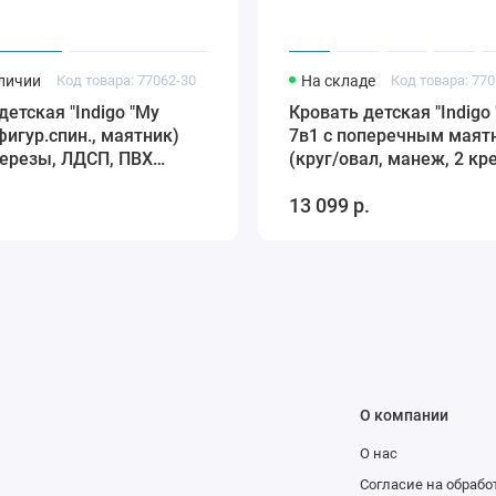
аличии
Код товара: 77062-30
На складе
Код товара: 770
детская "Indigo "My
Кровать детская "Indigo 
(фигур.спин., маятник)
7в1 с поперечным маят
березы, ЛДСП, ПВХ
(круг/овал, манеж, 2 кр
а (белый Мишка)
стол) масси (белый)
13 099 р.
О компании
О нас
и
Согласие на обраб