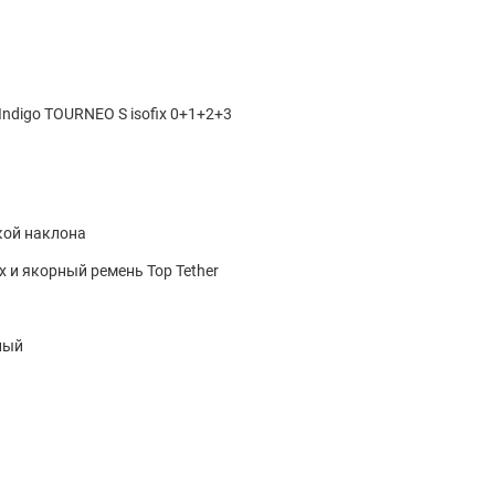
Indigo TOURNEO S isofix 0+1+2+3
кой наклона
ix и якорный ремень Top Tether
ный