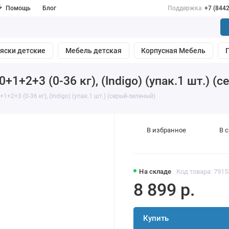
Помощь
Блог
Поддержка
+7 (844
яски детские
Мебель детская
Корпусная Мебель
1+2+3 (0-36 кг), (Indigo) (упак.1 шт.) (
+2+3 (0-36 кг), (Indigo) (упак.1 шт.) (серый-зеленый)
В избранное
В 
На складе
Код товара: 7915
8 899 р.
Купить