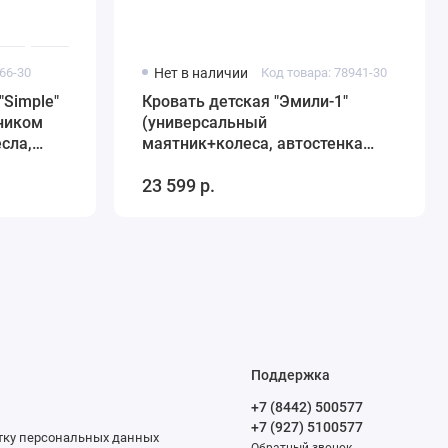
66-30
Нет в наличии
Код товара: 78941-30
"Simple"
Кровать детская "Эмили-1"
ником
(универсальный
есла,
маятник+колеса, автостенка
съемная, ящик) (слоновая кость)
23 599 р.
Поддержка
+7 (8442) 500577
+7 (927) 5100577
отку персональных данных