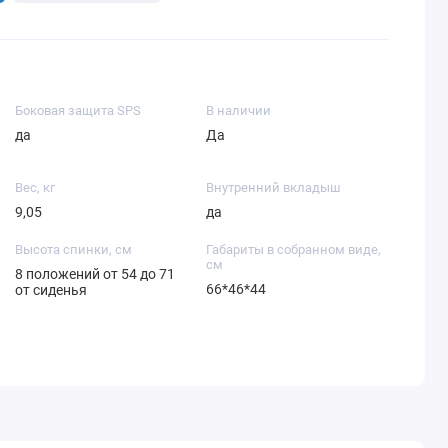
Боковая защита SPS
В наличии
да
Да
Вес, кг
Внутренний вкладыш
9,05
да
Высота спинки, см
Габариты в собранном виде,
см
8 положений от 54 до 71
66*46*44
от сиденья