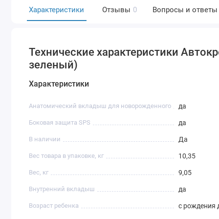
Характеристики
Отзывы
0
Вопросы и ответы
Технические характеристики Автокресл
зеленый)
Характеристики
Анатомический вкладыш для новорожденного
да
Боковая защита SPS
да
В наличии
Да
Вес товара в упаковке, кг
10,35
Вес, кг
9,05
Внутренний вкладыш
да
Возраст ребенка
с рождения 