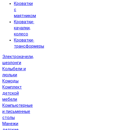
Кроватки
с
маятником
Кроватки-
качалки,
колесо
Кроватки-
трансформеры
Электрокачели,
шезлонги
Колыбели и
люльки
Комоды
Комплект
детской
мебели
Компьютерные
и письменные
столы
Манежи
детские