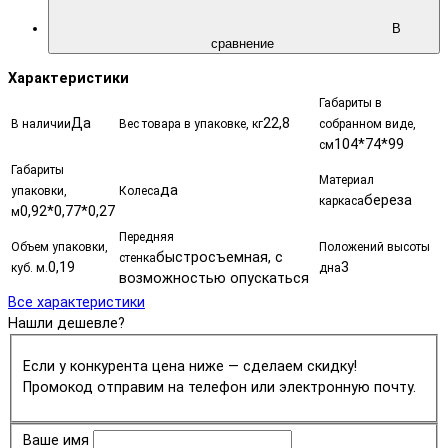
В
сравнение
Характеристики
Габариты в
Да
22,8
В наличии
Вес товара в упаковке, кг
собранном виде,
104*74*99
см
Габариты
Материал
да
упаковки,
Колеса
береза
каркаса
0,92*0,77*0,27
м
Передняя
Объем упаковки,
Положений высоты
быстросъемная, с
стенка
0,19
3
куб. м.
дна
возможностью опускаться
Все характеристики
Нашли дешевле?
Если у конкурента цена ниже — сделаем скидку!
Промокод отправим на телефон или электронную почту.
Ваше имя