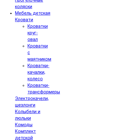
Прогулочные
коляски
Мебель детская
Кровати
Кроватки
круг-
овал
Кроватки
с
маятником
Кроватки-
качалки,
колесо
Кроватки-
трансформеры
Электрокачели,
шезлонги
Колыбели и
люльки
Комоды
Комплект
детской