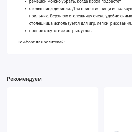
ремешки можно убрать, когда кроха подрастет
столешница двойная. Для принятия пищи использует
поильник. Верхнюю столешницу очень удобно снима
столешница используется для игр, лепки, рисования
полное отсутствие острых углов
Комфорт для родителей:
прочные ножки стульчика изготовлены из эффектног
накладки на ножках уберегут пол от царапин
чехол из элегантной экокожи порадует своей прак
корзина пригодится для игрушек и книжек
Рекомендуем
динамичный дизайн стульчика украсит вашу кухню,