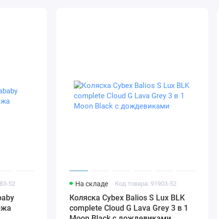
83-52
На складе
Код товара: 91903-52
baby
Коляска Cybex Balios S Lux BLK
ожа
complete Cloud G Lava Grey 3 в 1
Moon Black с дождевиками