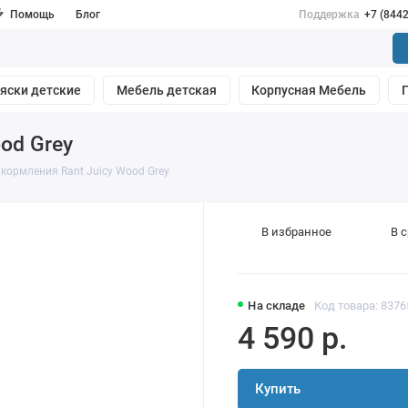
Помощь
Блог
Поддержка
+7 (844
яски детские
Мебель детская
Корпусная Мебель
od Grey
 кормления Rant Juicy Wood Grey
В избранное
В 
На складе
Код товара: 8376
4 590 р.
Купить