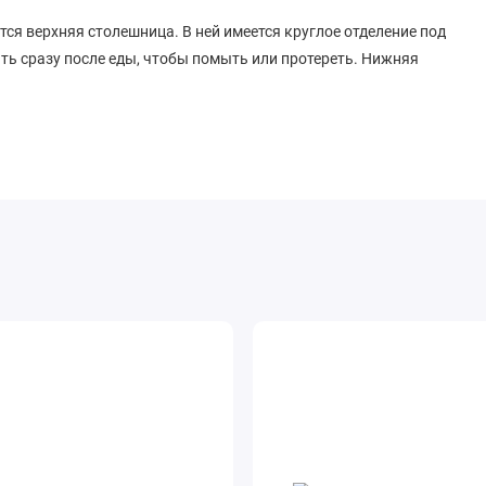
ся верхняя столешница. В ней имеется круглое отделение под
ть сразу после еды, чтобы помыть или протереть. Нижняя
.
о и экологически чистого материала - металла
тичностью
 особенно если она выполнена в современном стиле