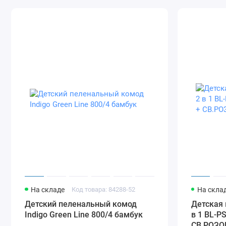
На складе
Код товара: 84288-52
На скла
Детский пеленальный комод
Детская 
Indigo Green Line 800/4 бамбук
в 1 BL-P
СВ.РОЗО