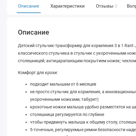
Описание
Характеристики
Отзывы
0
Воп
Описание
Детский стульчик-трансформер для кормления 3 в 1 Rant
классического стульчика в стульчик с укороченными нож
столешницей; антицарапающим покрытием ножек; чехлом
Комфорт для крохи:
подходит малышам от 6 месяцев
не просто стульчик для кормления, а инновационны
укороченными ножками, табурет)
крохотные ножки малыша удобно разместятся на шир
столешница регулируется по глубине
чтобы придвинуть малыша к общему столу, столеш
5-точечные, регулируемые ремни безопасности над