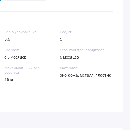
Вес в упаковке, кг
Вес, кг
5.6
5
Возраст
Гарантия производителя
с 6 месяцев
6 месяцев
Максимальный вес
Материал
ребенка
эко-кожа, металл, пластик
15 кг