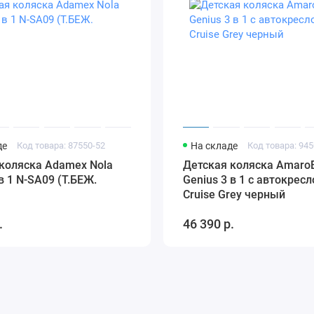
де
Код товара: 87550-52
На складе
Код товара: 945
коляска Adamex Nola
Детская коляска Amaro
 в 1 N-SA09 (Т.БЕЖ.
Genius 3 в 1 с автокресл
Cruise Grey черный
.
46 390 р.