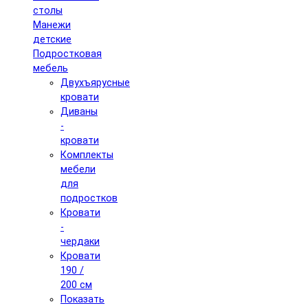
столы
Манежи
детские
Подростковая
мебель
Двухъярусные
кровати
Диваны
-
кровати
Комплекты
мебели
для
подростков
Кровати
-
чердаки
Кровати
190 /
200 см
Показать