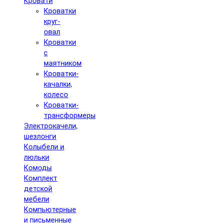
Кровати
Кроватки
круг-
овал
Кроватки
с
маятником
Кроватки-
качалки,
колесо
Кроватки-
трансформеры
Электрокачели,
шезлонги
Колыбели и
люльки
Комоды
Комплект
детской
мебели
Компьютерные
и письменные