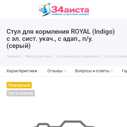
Стул для кормления ROYAL (Indigo)
с эл. сист. укач., с адап., п/у.
(серый)
Главная
Мебель детская
Стульчики для кормления
Стул для кормл
Характеристики
Отзывы
0
Вопросы и ответы
0
Га
Популярный
Нет в наличии