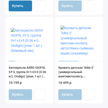
Купить
Купить
Автокресло AERO ISOFIX,
Кровать детская "Alita-2"
ST-3, группа 0+1+2+3 (0-36
(универсальный
кг), (Indigo) (упак.1 шт.)
маятник+колеса,
(бежевый лен)
автостенка съемная, ящик)
10 199 р.
16 499 р.
(кашемир)
Купить
Купить