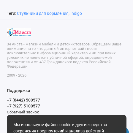
Теги:
Стульчики для кормления
,
Indigo
34 Аиста - магазин мебели и детских товаров. Обращаем Ваше
внимание на то, что данный интернет-сайт носит
исключительно информационный характер и ни при каких
условиях не является публичной офертой, определяемой
положениями ст. 437 Гражданского кодекса Российской
Федерации
2009 - 2026
Поддержка
+7 (8442) 500577
+7 (927) 5100577
Обратный звонок
9-00 до 20-00.
Мы используем файлы cookie и другие средства
Мы в сети
сохранения предпочтений и анализа действий