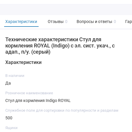
Характеристики
Отзывы
0
Вопросы и ответы
0
Га
Технические характеристики Стул для
кормления ROYAL (Indigo) с эл. сист. укач., с
адап., п/у. (серый)
Характеристики
В наличии
Да
Розничное наименование
Стул для кормления Indigo ROYAL
Служебное поле для сортировки по популярности и разделам
500
Ящики