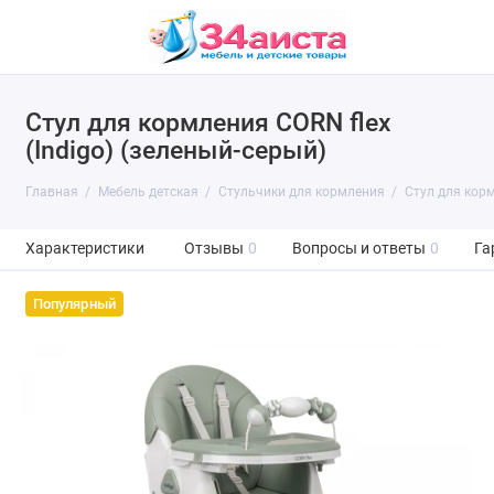
Стул для кормления CORN flex
(Indigo) (зеленый-серый)
Главная
Мебель детская
Стульчики для кормления
Стул для корм
Характеристики
Отзывы
0
Вопросы и ответы
0
Га
Популярный