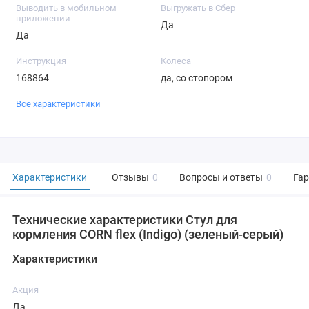
Выводить в мобильном
Выгружать в Сбер
приложении
Да
Да
Инструкция
Колеса
168864
да, со стопором
Все характеристики
Характеристики
Отзывы
0
Вопросы и ответы
0
Га
Технические характеристики Стул для
кормления CORN flex (Indigo) (зеленый-серый)
Характеристики
Акция
Да