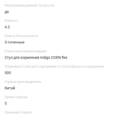
Регулировка ремней по высоте
да
Рейтинг
4.2
Ремни безопасности
5-точечные
Розничное наименование
Стул для кормления Indigo CORN flex
Служебное поле для сортировки по популярности и разделам
500
Страна производитель
Китай
Сумма оценок
5
Съемный поднос