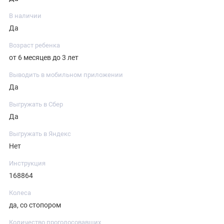
В наличии
Да
Возраст ребенка
от 6 месяцев до 3 лет
Выводить в мобильном приложении
Да
Выгружать в Сбер
Да
Выгружать в Яндекс
Нет
Инструкция
168864
Колеса
да, со стопором
Количество проголосовавших