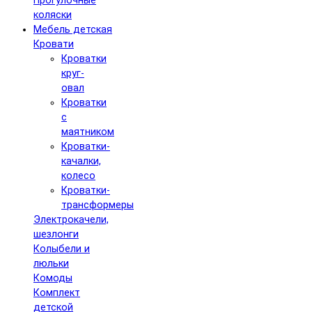
Прогулочные
коляски
Мебель детская
Кровати
Кроватки
круг-
овал
Кроватки
с
маятником
Кроватки-
качалки,
колесо
Кроватки-
трансформеры
Электрокачели,
шезлонги
Колыбели и
люльки
Комоды
Комплект
детской