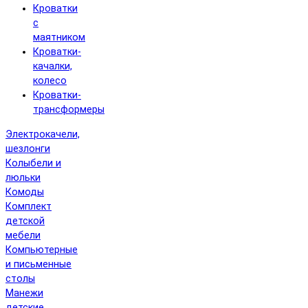
Кроватки
с
маятником
Кроватки-
качалки,
колесо
Кроватки-
трансформеры
Электрокачели,
шезлонги
Колыбели и
люльки
Комоды
Комплект
детской
мебели
Компьютерные
и письменные
столы
Манежи
детские