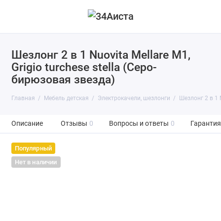
Шезлонг 2 в 1 Nuovita Mellare M1,
Grigio turchese stella (Серо-
бирюзовая звезда)
Главная
Мебель детская
Электрокачели, шезлонги
Шезлонг 2 в 1 N
Описание
Отзывы
0
Вопросы и ответы
0
Гарантия
Популярный
Нет в наличии