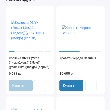
• Режим качения: да (механический)
• Блокировка качения: да
• Возрастная группа: шезлонг - 0-6 мес (до 9 кг), кресло - 6-36
мес (18 кг)
• Одеяло в комплекте: да (60 х 60 см)
• Ремни безопасности: 3-точечные
• Игрушки: регулируемый мобиль с 3 игрушками
• Москитная сетка в комплекте: да
Габариты
Коляска ONYX (2кол.
Кровать-чердак Севилья
(14см)2кол.(15,5см))
• Вес: 3,1 кг
(упак.1шт.)(Indigo) (серый)
• Размеры: 74 х 47 х 63 см
6 699 р.
16 600 р.
• Вес упаковки: 3,9 кг
• Размеры упаковки: 42 х 11 х 7 см
Купить
Купить