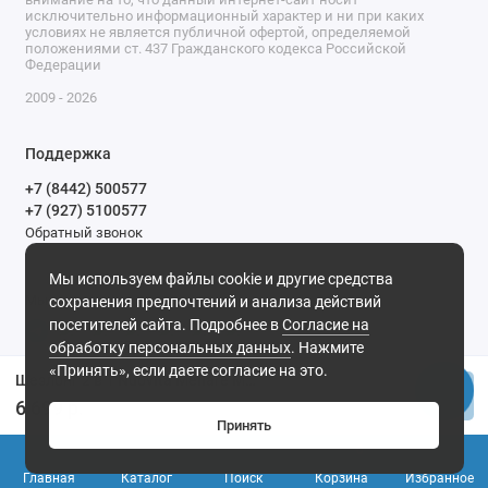
исключительно информационный характер и ни при каких
условиях не является публичной офертой, определяемой
положениями ст. 437 Гражданского кодекса Российской
Федерации
2009 - 2026
Поддержка
+7 (8442) 500577
+7 (927) 5100577
Обратный звонок
9-00 до 20-00.
Мы используем файлы cookie и другие средства
Мы в сети
сохранения предпочтений и анализа действий
посетителей сайта. Подробнее в
Согласие на
обработку персональных данных
. Нажмите
«Принять», если даете согласие на это.
Шезлонг 2 в 1 Nuovita Mellare M1, Grigio turchese stella (Серо-бирюзовая звезда)
Купить
6 699 р.
Принять
0
Главная
Каталог
Поиск
Корзина
Избранное