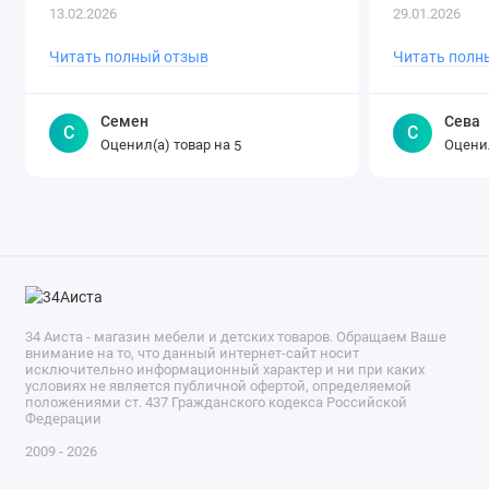
оперативно! В целом, покупкой дово..
13.02.2026
29.01.2026
Читать полный отзыв
Читать полн
Семен
Сева
С
С
Оценил(а) товар на
Оценил
5
34 Аиста - магазин мебели и детских товаров. Обращаем Ваше
внимание на то, что данный интернет-сайт носит
исключительно информационный характер и ни при каких
условиях не является публичной офертой, определяемой
положениями ст. 437 Гражданского кодекса Российской
Федерации
2009 - 2026