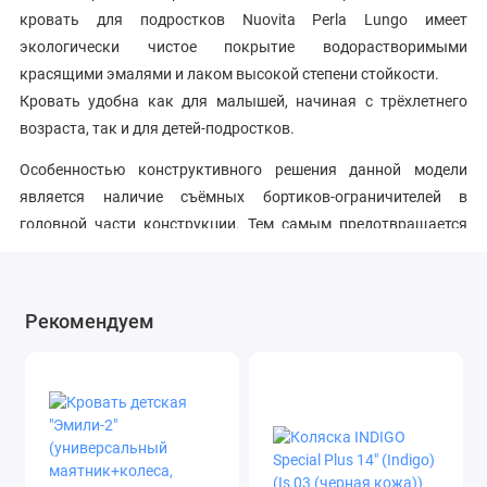
кровать для подростков Nuovita Perla Lungo имеет
экологически чистое покрытие водорастворимыми
красящими эмалями и лаком высокой степени стойкости.
Кровать удобна как для малышей, начиная с трёхлетнего
возраста, так и для детей-подростков.
Особенностью конструктивного решения данной модели
является наличие съёмных бортиков-ограничителей в
головной части конструкции. Тем самым предотвращается
возможность падения спящего ребёнка.
Просторное ложе 160*80 см подарит детям наслаждение от
Рекомендуем
комфорта и уюта. Сон ребёнка в такой кровати станет
спокойным и безмятежным.
Все детали скреплены высококачественными мебельными
винтами, стяжки выполнены по традиционным итальянским
технологиям и стандартам производства. КроваткаNuovita
Perla lungo прослужит долго и при этом не потеряет лоска и