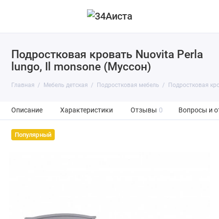
Подростковая кровать Nuovita Perla
lungo, Il monsone (Муссон)
Главная
Мебель детская
Подростковая мебель
Подростковая кров
Описание
Характеристики
Отзывы
0
Вопросы и о
Популярный