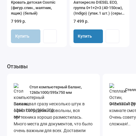
Кровать детская Cosmic
Автокресло DIESEL ECO,
(фигур.спин., маятник,
группа 0+1+2+3 (40-150см),
• Размер спального места: 160х80 см
ящик) (белый)
(Indigo) (упак.1 шт.) (серый-
зеленый)
7 999 р.
7 499 р.
Купить
Купить
Отзывы
Стол компьютерный Баланс,
Стелл
1260х1000/595х750 мм
Заказывал сразу несколько штук в
Отличный фу
офис. Сотрудники довольны, вся
комнате смот
оргтехника хорошо разместилась.
Очень совету
Много места для документов, что было
сложная!..
очень важным для всех. Доставили