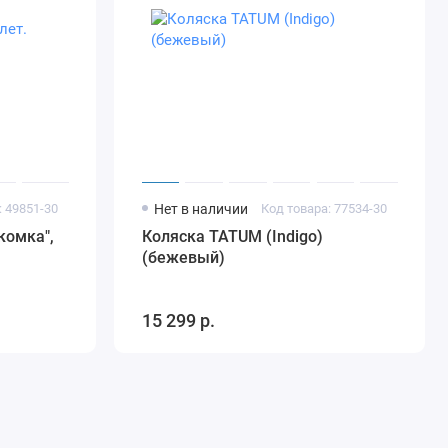
: 49851-30
Нет в наличии
Код товара: 77534-30
комка",
Коляска TATUM (Indigo)
(бежевый)
15 299 р.