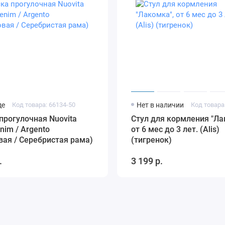
де
Код товара: 66134-50
Нет в наличии
Код товара
прогулочная Nuovita
Стул для кормления "Ла
enim / Argento
от 6 мес до 3 лет. (Alis)
ая / Серебристая рама)
(тигренок)
.
3 199 р.