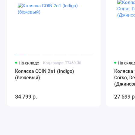
На складе
Код товара: 77460-30
На скла
Коляска COIN 2в1 (Indigo)
Коляска 
(бежевый)
Corso, D
(Джинсов
34 799 р.
27 599 р