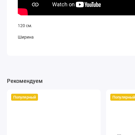
120 см.
Ширина
60 см.
Высота
118 см.
Рекомендуем
Материал
МДФ, ЛДСП
Популярный
Популярны
Цвет
белый, бежевый, серый