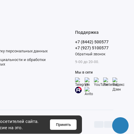
Поддержка
+7 (8442) 500577
+7 (927) 5100577
отку персональных данных
Обратный звонок
циальности и обработки
9-00 до 20-00.
ных
Мы в сети
осетителей сайта.
Принять
сие на это.