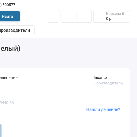
2) 500577
Корзина
0
Найти
0 р.
Производители
белый)
Incanto
сравнение
Производитель
59440-30
Нашли дешевле?