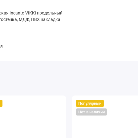
ская Incanto VIKKI продольный
тостенка, МДФ, ПВХ накладка
ая
й
Популярный
Нет в наличии