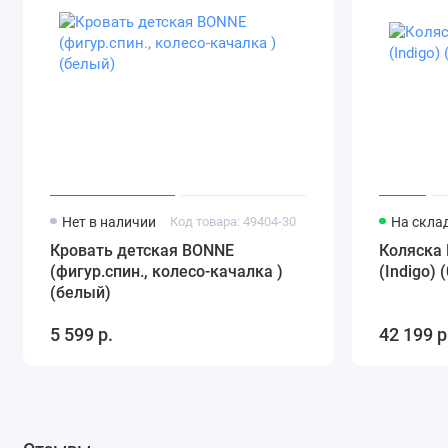
Нет в наличии
Код товара: 49404-30
На скла
Кровать детская BONNE
Коляска 
(фигур.спин., колесо-качалка )
(Indigo)
(белый)
5 599 р.
42 199 р