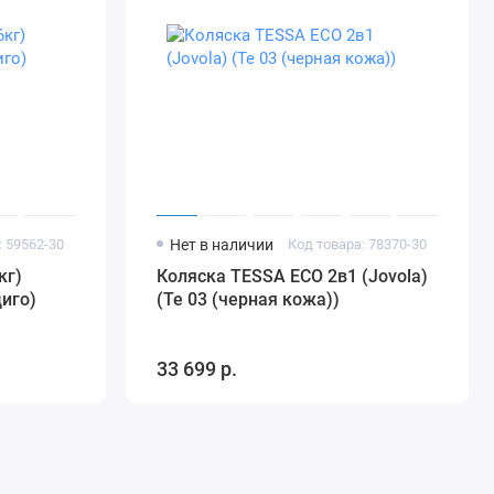
: 59562-30
Нет в наличии
Код товара: 78370-30
кг)
Коляска TESSA ECO 2в1 (Jovola)
диго)
(Te 03 (черная кожа))
33 699 р.