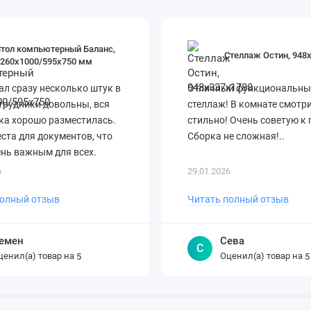
Стол компьютерный Баланс,
Стеллаж Остин, 948
1260х1000/595х750 мм
л сразу несколько штук в
Отличный функциональны
трудники довольны, вся
стеллаж! В комнате смотр
ка хорошо разместилась.
стильно! Очень советую к 
ста для документов, что
Сборка не сложная!..
нь важным для всех.
и оперативно! В целом,
6
29.01.2026
 дово..
полный отзыв
Читать полный отзыв
емен
Сева
С
ценил(а) товар на
Оценил(а) товар на
5
5