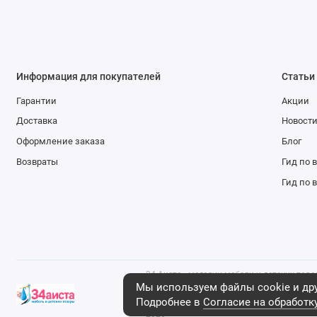
Информация для покупателей
Статьи
Гарантии
Акции
Доставка
Новост
Оформление заказа
Блог
Возвраты
Гид по 
Гид по 
34 Аиста - магазин мебели и детских тов
что данный интернет-сайт носит исключ
Мы используем файлы cookie и дру
ни при каких условиях не является публ
Подробнее в
Согласие на обработк
положениями ст. 437 Гражданского кодек
2026