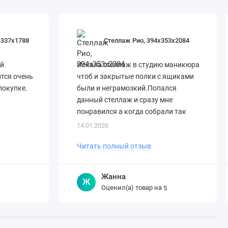
х337х1788
Стеллаж Рио, 394х353х2084
й
Искала стеллаж в студию маникюра
ится очень
чтоб и закрытые полки с ящиками
покупке.
были и неграмозкий.Попался
данный стеллаж и сразу мне
понравился а когда собрали так
случилась любовь. Подошел по всем
14.01.2026
моим параметр..
Читать полный отзыв
Жанна
Ж
Оценил(а) товар на
5