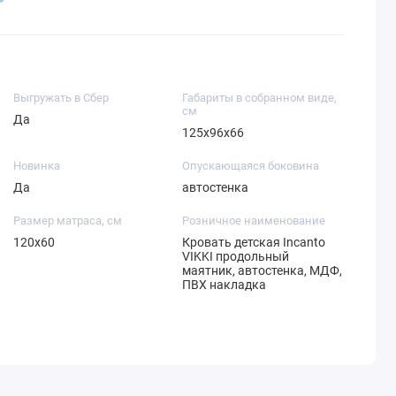
Выгружать в Сбер
Габариты в собранном виде,
см
Да
125х96х66
Новинка
Опускающаяся боковина
Да
автостенка
Размер матраса, см
Розничное наименование
120х60
Кровать детская Incanto
VIKKI продольный
маятник, автостенка, МДФ,
ПВХ накладка