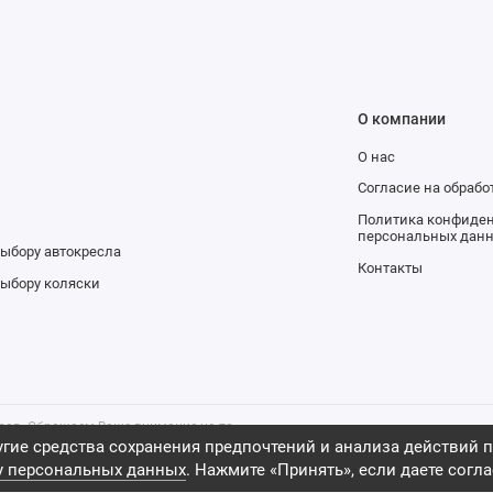
О компании
О нас
и
Согласие на обраб
Политика конфиден
персональных дан
выбору автокресла
Контакты
выбору коляски
аров. Обращаем Ваше внимание на то,
ительно информационный характер и
гие средства сохранения предпочтений и анализа действий п
ичной офертой, определяемой
у персональных данных
. Нажмите «Принять», если даете согла
са Российской Федерации, 2009 -