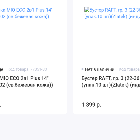
де
Код товара: 77351-30
Нет в наличии
Код товара
MIO ECO 2в1 Plus 14"
Бустер RAFT, гр. 3 (22-36
 (02 (св.бежевая кожа))
(упак.10 шт)(Zlatek) (ин
.
1 399 р.