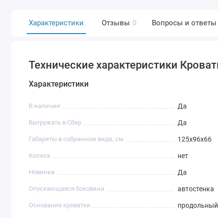
Характеристики
Отзывы
0
Вопросы и ответы
Технические характеристики Кроват
Характеристики
В наличии
Да
Выгружать в Сбер
Да
Габариты в собранном виде, см
125х96х66
Колеса
нет
Новинка
Да
Опускающаяся боковина
автостенка
Основание кроватки
продольный