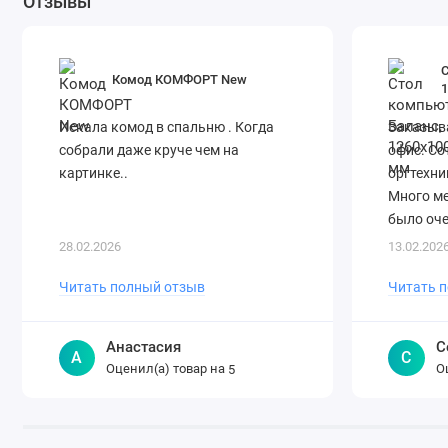
Отзывы
Комод КОМФОРТ New
Искала комод в спальню . Когда
Заказыва
собрали даже круче чем на
офис. Со
картинке..
оргтехни
Много ме
было оче
Доставил
28.02.2026
13.02.202
покупкой
Читать полный отзыв
Читать 
Анастасия
С
А
С
Оценил(а) товар на
О
5