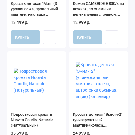
Кровать детская "Marit (3
Комод CAMBRIDGE 800/4 на
уровня ложа, продольный
ножках, со съемным
маятник, накладка
пеленальным столиком,
ПВХ),массив березы
ЛДСП (дуб-графит)
13 499 р.
12 999 р.
(серый-белый)
Купить
Купить
Подростковая кровать
Кровать детская "Эмили-2"
Nuovita Gaudio, Naturale
(универсальный
(Натуральный)
маятник+колеса,
автостенка съемная, ящик)
35 599 р.
24 999 р.