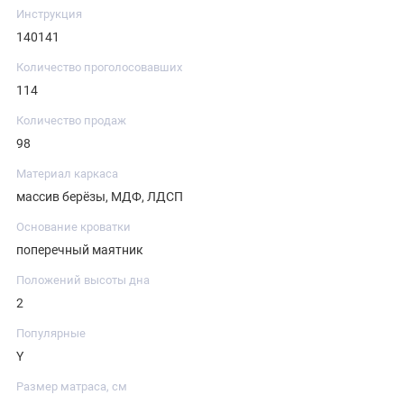
Инструкция
140141
Количество проголосовавших
114
Количество продаж
98
Материал каркаса
массив берёзы, МДФ, ЛДСП
Основание кроватки
поперечный маятник
Положений высоты дна
2
Популярные
Y
Размер матраса, см