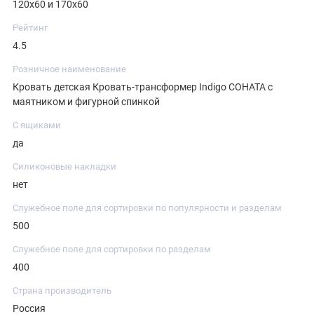
120х60 и 170х60
Рейтинг
4.5
Розничное наименование
Кровать детская Кровать-трансформер Indigo СОНАТА с
маятником и фигурной спинкой
С ящиками
да
Силиконовые накладки
нет
Служебное поле для сортировки по популярности и разделам
500
Служебное поле для сортировки по разделам
400
Страна производитель
Россия