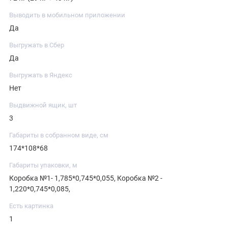
Выводить в мобильном приложении
Да
Выгружать в Сбер
Да
Выгружать в Яндекс
Нет
Выдвижной ящик, шт
3
Габариты в собранном виде, см
174*108*68
Габариты упаковки, м
Коробка №1- 1,785*0,745*0,055, Коробка №2 -
1,220*0,745*0,085,
Есть картинка
1