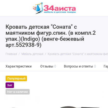
Кровать детская "Соната" с
маятником фигур.спин. (в компл.2
упак.)(Indigo) (венге-бежевый
арт.552938-9)
Главная
Мебель детская
Кровать детская "Соната" с маятником фигур
Характеристики
Отзывы
0
Вопросы и ответы
0
Га
Популярный
Хит
Нет в наличии