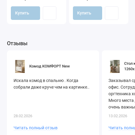
(кашемир)
Купить
Купить
Отзывы
Стол 
Комод КОМФОРТ New
1260х
Искала комод в спальню . Когда
Заказывал ср
собрали даже круче чем на картинке..
офис. Сотруд
оргтехника х
Много места 
очень важны
оперативно! 
28.02.2026
13.02.2026
Читать полный отзыв
Читать полн