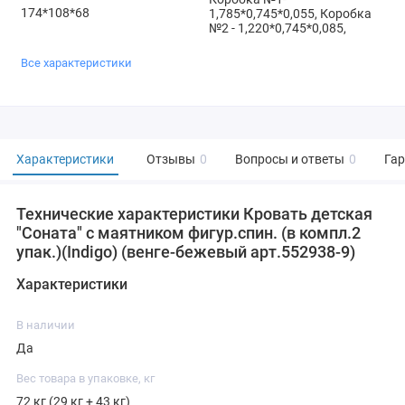
174*108*68
1,785*0,745*0,055, Коробка
№2 - 1,220*0,745*0,085,
Все характеристики
Характеристики
Отзывы
0
Вопросы и ответы
0
Га
Технические характеристики Кровать детская
"Соната" с маятником фигур.спин. (в компл.2
упак.)(Indigo) (венге-бежевый арт.552938-9)
Характеристики
В наличии
Да
Вес товара в упаковке, кг
72 кг (29 кг + 43 кг)