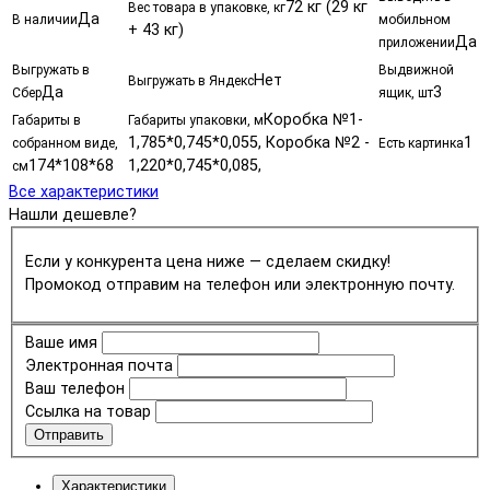
72 кг (29 кг
Вес товара в упаковке, кг
Да
В наличии
мобильном
+ 43 кг)
Да
приложении
Выгружать в
Выдвижной
Нет
Выгружать в Яндекс
Да
3
Сбер
ящик, шт
Коробка №1-
Габариты в
Габариты упаковки, м
1,785*0,745*0,055, Коробка №2 -
1
собранном виде,
Есть картинка
174*108*68
1,220*0,745*0,085,
см
Все характеристики
Нашли дешевле?
Если у конкурента цена ниже — сделаем скидку!
Промокод отправим на телефон или электронную почту.
Ваше имя
Электронная почта
Ваш телефон
Ссылка на товар
Отправить
Характеристики