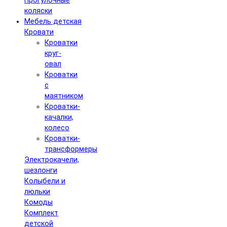
Прогулочные
коляски
Мебель детская
Кровати
Кроватки
круг-
овал
Кроватки
с
маятником
Кроватки-
качалки,
колесо
Кроватки-
трансформеры
Электрокачели,
шезлонги
Колыбели и
люльки
Комоды
Комплект
детской