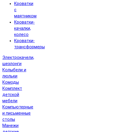
Кроватки
с
маятником
Кроватки-
качалки,
колесо
Кроватки-
трансформеры
Электрокачели,
шезлонги
Колыбели и
люльки
Комоды
Комплект
детской
мебели
Компьютерные
и письменные
столы
Манежи
детские