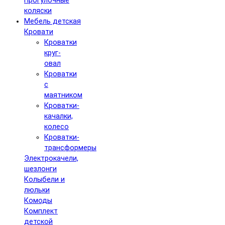
Прогулочные
коляски
Мебель детская
Кровати
Кроватки
круг-
овал
Кроватки
с
маятником
Кроватки-
качалки,
колесо
Кроватки-
трансформеры
Электрокачели,
шезлонги
Колыбели и
люльки
Комоды
Комплект
детской