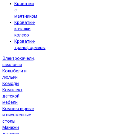
Кроватки
с
маятником
Кроватки-
качалки,
колесо
Кроватки-
трансформеры
Электрокачели,
шезлонги
Колыбели и
люльки
Комоды
Комплект
детской
мебели
Компьютерные
и письменные
столы
Манежи
детские