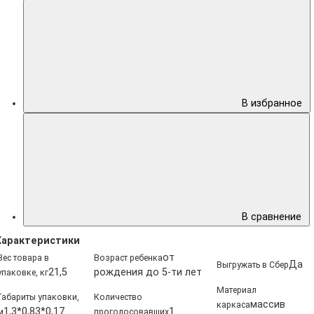
В избранное
В сравнение
Характеристики
от
Вес товара в
Возраст ребенка
Да
Выгружать в Сбер
21,5
рождения до 5-ти лет
упаковке, кг
Материал
Габариты упаковки,
Количество
массив
каркаса
1,3*0,83*0,17
1
м
проголосовавших