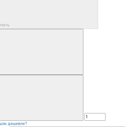
упить
шли дешевле?