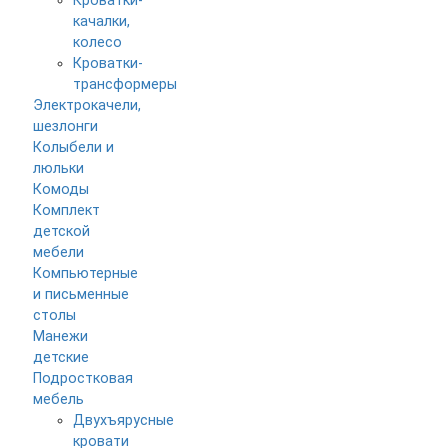
Кроватки-
качалки,
колесо
Кроватки-
трансформеры
Электрокачели,
шезлонги
Колыбели и
люльки
Комоды
Комплект
детской
мебели
Компьютерные
и письменные
столы
Манежи
детские
Подростковая
мебель
Двухъярусные
кровати