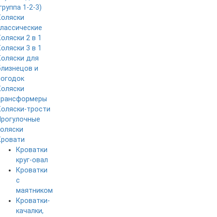
группа 1-2-3)
Коляски
классические
Коляски 2 в 1
Коляски 3 в 1
Коляски для
близнецов и
погодок
Коляски
трансформеры
Коляски-трости
Прогулочные
коляски
Кровати
Кроватки
круг-овал
Кроватки
с
маятником
Кроватки-
качалки,