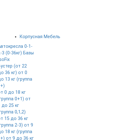
Корпусная Мебель
Автокресла 0-1-
-3 (0-36кг)
Базы
soFix
Бустер (от 22
о 36 кг)
от 0
о 13 кг (группа
0+)
т 0 до 18 кг
группа 0+1)
от
 до 25 кг
группа 0,1,2)
т 15 до 36 кг
группа 2-3)
от 9
о 18 кг (группа
1+)
от 9 до 36 кг