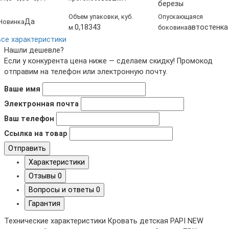
березы
Объем упаковки, куб.
Опускающаяся
Да
Новинка
0,18343
автостенка
м.
боковина
Все характеристики
Нашли дешевле?
Если у конкурента цена ниже — сделаем скидку! Промокод
отправим на телефон или электронную почту.
Ваше имя
Электронная почта
Ваш телефон
Ссылка на товар
Отправить
Характеристики
Отзывы
0
Вопросы и ответы
0
Гарантия
Технические характеристики Кровать детская PAPI NEW