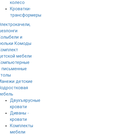
колесо
Кроватки-
трансформеры
Электрокачели,
шезлонги
Колыбели и
люльки
Комоды
Комплект
детской мебели
Компьютерные
и письменные
столы
Манежи детские
Подростковая
мебель
Двухъярусные
кровати
Диваны -
кровати
Комплекты
мебели