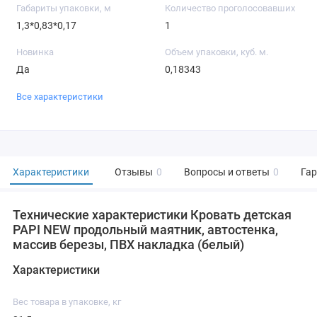
Габариты упаковки, м
Количество проголосовавших
1,3*0,83*0,17
1
Новинка
Объем упаковки, куб. м.
Да
0,18343
Все характеристики
Характеристики
Отзывы
0
Вопросы и ответы
0
Га
Технические характеристики Кровать детская
PAPI NEW продольный маятник, автостенка,
массив березы, ПВХ накладка (белый)
Характеристики
Вес товара в упаковке, кг