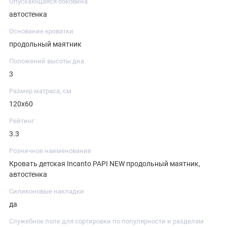
Опускающаяся боковина
автостенка
Основание кроватки
продольный маятник
Положений высоты дна
3
Размер матраса, см
120х60
Рейтинг
3.3
Розничное наименование
Кровать детская Incanto PAPI NEW продольный маятник,
автостенка
Силиконовые накладки
да
Служебное поле для сортировки по популярности и разделам