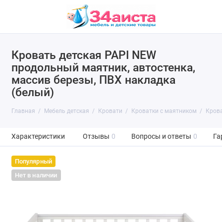
Кровать детская PAPI NEW
продольный маятник, автостенка,
массив березы, ПВХ накладка
(белый)
Главная
Мебель детская
Кровати
Кроватки с маятником
Крова
Характеристики
Отзывы
0
Вопросы и ответы
0
Га
Популярный
Нет в наличии