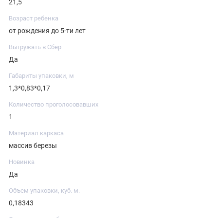
21,5
Возраст ребенка
от рождения до 5-ти лет
Выгружать в Сбер
Да
Габариты упаковки, м
1,3*0,83*0,17
Количество проголосовавших
1
Материал каркаса
массив березы
Новинка
Да
Объем упаковки, куб. м.
0,18343