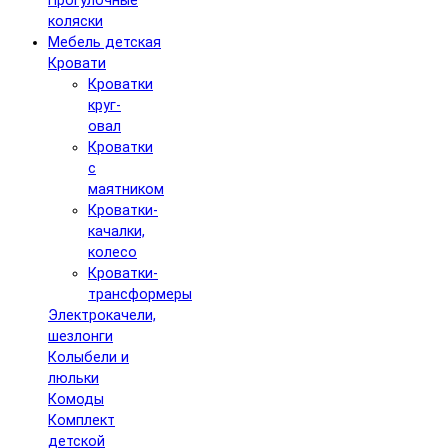
Прогулочные
коляски
Мебель детская
Кровати
Кроватки
круг-
овал
Кроватки
с
маятником
Кроватки-
качалки,
колесо
Кроватки-
трансформеры
Электрокачели,
шезлонги
Колыбели и
люльки
Комоды
Комплект
детской