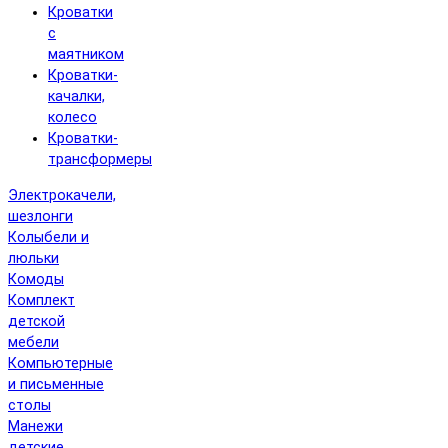
Кроватки
с
маятником
Кроватки-
качалки,
колесо
Кроватки-
трансформеры
Электрокачели,
шезлонги
Колыбели и
люльки
Комоды
Комплект
детской
мебели
Компьютерные
и письменные
столы
Манежи
детские